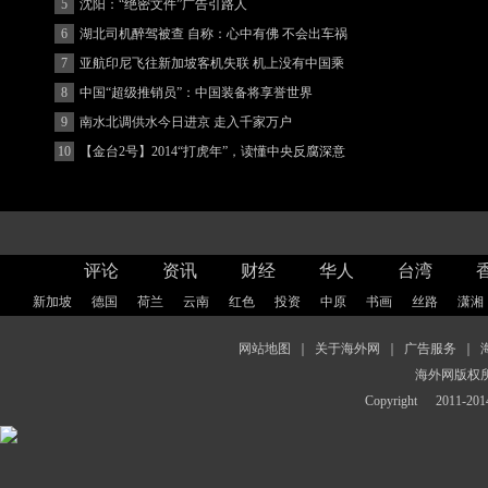
5
沈阳：“绝密文件”广告引路人
6
湖北司机醉驾被查 自称：心中有佛 不会出车祸
(图)
7
亚航印尼飞往新加坡客机失联 机上没有中国乘
客
8
中国“超级推销员”：中国装备将享誉世界
9
南水北调供水今日进京 走入千家万户
10
【金台2号】2014“打虎年”，读懂中央反腐深意
评论
资讯
财经
华人
台湾
新加坡
德国
荷兰
云南
红色
投资
中原
书画
丝路
潇湘
网站地图
｜
关于海外网
｜
广告服务
｜
海外网版权
Copyright
2011-2014 