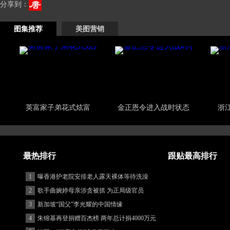
分享到：
图集推荐
美图营销
英富家子弟花式炫富
金正恩令进入战时状态
浙
最热排行
跟贴最高排行
1
曝香港护老院安排老人露天裸体等待洗澡
2
歌手曲婉婷母亲涉贪被抓 为正局级官员
3
新加坡“国父”李光耀的中国情缘
4
朱镕基再登捐赠百杰榜 两年总计捐4000万元