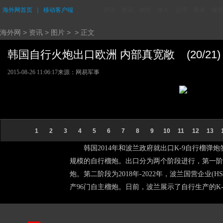
海外网首页
｜
移动客户端
评论
资讯
财经
华人
台湾
香港
城市
海外网
>
资讯
>
图片
> > 正文
韩国自行火炮出口欧洲 内部真宽敞 (20/21)
2015-08-26 11:06:17
来源：网易军事
1
2
3
4
5
6
7
8
9
10
11
12
13
韩国2014年和波兰政府就出口K-9自行榴弹炮签
规模的自行榴炮。出口分为两个阶段进行，第一阶段为
炮。第二阶段为2018年-2022年，波兰国营企
产96门自主榴炮。日前，波兰展示了自行生产的K