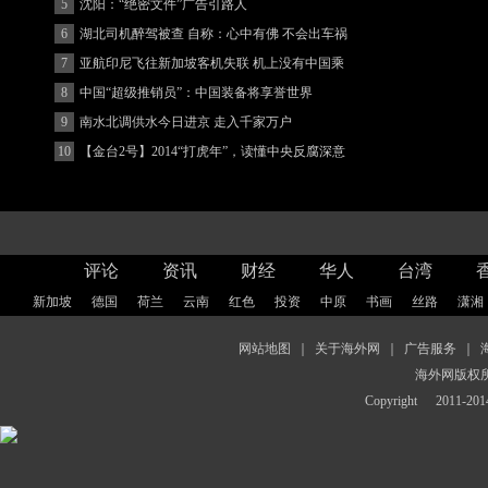
5
沈阳：“绝密文件”广告引路人
6
湖北司机醉驾被查 自称：心中有佛 不会出车祸
(图)
7
亚航印尼飞往新加坡客机失联 机上没有中国乘
客
8
中国“超级推销员”：中国装备将享誉世界
9
南水北调供水今日进京 走入千家万户
10
【金台2号】2014“打虎年”，读懂中央反腐深意
评论
资讯
财经
华人
台湾
新加坡
德国
荷兰
云南
红色
投资
中原
书画
丝路
潇湘
网站地图
｜
关于海外网
｜
广告服务
｜
海外网版权
Copyright
2011-2014 