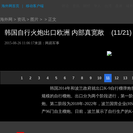
海外网首页
｜
移动客户端
评论
资讯
财经
华人
台湾
香港
城市
海外网
>
资讯
>
图片
> > 正文
韩国自行火炮出口欧洲 内部真宽敞 (11/21)
2015-08-26 11:06:17
来源：网易军事
1
2
3
4
5
6
7
8
9
10
11
12
13
韩国2014年和波兰政府就出口K-9自行榴弹炮签
规模的自行榴炮。出口分为两个阶段进行，第一阶段为
炮。第二阶段为2018年-2022年，波兰国营企
产96门自主榴炮。日前，波兰展示了自行生产的K