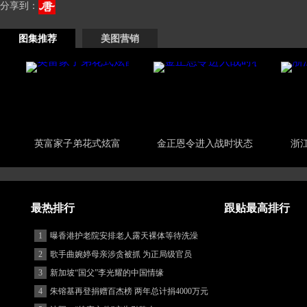
分享到：
图集推荐
美图营销
英富家子弟花式炫富
金正恩令进入战时状态
浙
最热排行
跟贴最高排行
1
曝香港护老院安排老人露天裸体等待洗澡
2
歌手曲婉婷母亲涉贪被抓 为正局级官员
3
新加坡“国父”李光耀的中国情缘
4
朱镕基再登捐赠百杰榜 两年总计捐4000万元