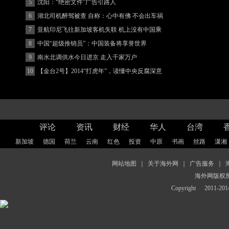
5
沈阳：“绝密文件”广告引路人
6
湖北司机醉驾被查 自称：心中有佛 不会出车祸
(图)
7
亚航印尼飞往新加坡客机失联 机上没有中国乘
客
8
中国“超级推销员”：中国装备将享誉世界
9
南水北调供水今日进京 走入千家万户
10
【金台2号】2014“打虎年”，读懂中央反腐深意
评论
资讯
财经
华人
台湾
新加坡
德国
荷兰
云南
红色
投资
中原
书画
丝路
潇湘
网站地图
｜
关于海外网
｜
广告服务
｜
海外网版权
Copyright
2011-2014 