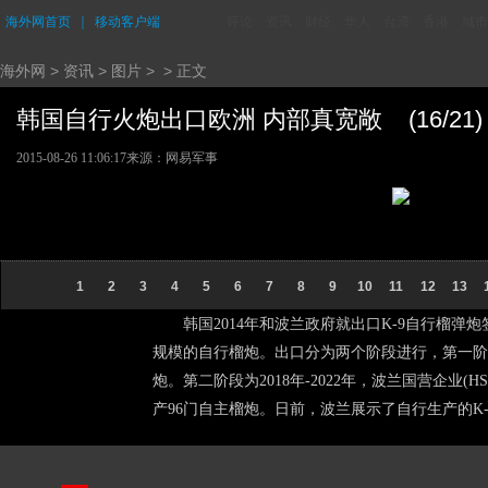
海外网首页
｜
移动客户端
评论
资讯
财经
华人
台湾
香港
城市
海外网
>
资讯
>
图片
> > 正文
韩国自行火炮出口欧洲 内部真宽敞 (16/21)
2015-08-26 11:06:17
来源：网易军事
1
2
3
4
5
6
7
8
9
10
11
12
13
韩国2014年和波兰政府就出口K-9自行榴弹炮签
规模的自行榴炮。出口分为两个阶段进行，第一阶段为
炮。第二阶段为2018年-2022年，波兰国营企
产96门自主榴炮。日前，波兰展示了自行生产的K