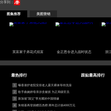
分享到：
图集推荐
美图营销
英富家子弟花式炫富
金正恩令进入战时状态
浙
最热排行
跟贴最高排行
1
曝香港护老院安排老人露天裸体等待洗澡
2
歌手曲婉婷母亲涉贪被抓 为正局级官员
3
新加坡“国父”李光耀的中国情缘
4
朱镕基再登捐赠百杰榜 两年总计捐4000万元