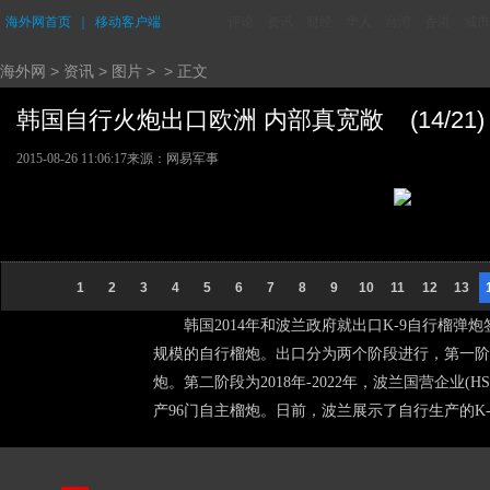
海外网首页
｜
移动客户端
评论
资讯
财经
华人
台湾
香港
城市
海外网
>
资讯
>
图片
> > 正文
韩国自行火炮出口欧洲 内部真宽敞 (14/21)
2015-08-26 11:06:17
来源：网易军事
1
2
3
4
5
6
7
8
9
10
11
12
13
韩国2014年和波兰政府就出口K-9自行榴弹炮签
规模的自行榴炮。出口分为两个阶段进行，第一阶段为
炮。第二阶段为2018年-2022年，波兰国营企
产96门自主榴炮。日前，波兰展示了自行生产的K