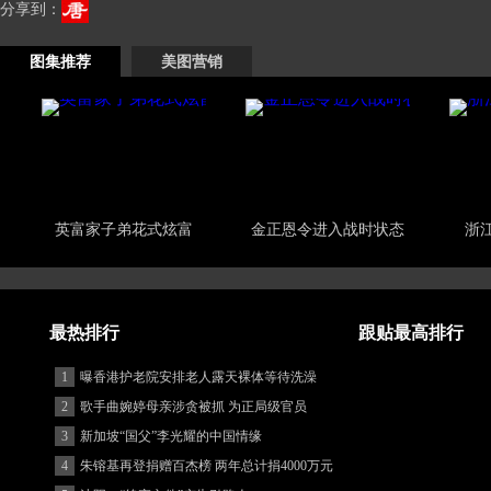
分享到：
图集推荐
美图营销
英富家子弟花式炫富
金正恩令进入战时状态
浙
最热排行
跟贴最高排行
1
曝香港护老院安排老人露天裸体等待洗澡
2
歌手曲婉婷母亲涉贪被抓 为正局级官员
3
新加坡“国父”李光耀的中国情缘
4
朱镕基再登捐赠百杰榜 两年总计捐4000万元