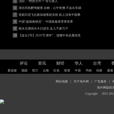
5
沈阳：“绝密文件”广告引路人
6
湖北司机醉驾被查 自称：心中有佛 不会出车祸
(图)
7
亚航印尼飞往新加坡客机失联 机上没有中国乘
客
8
中国“超级推销员”：中国装备将享誉世界
9
南水北调供水今日进京 走入千家万户
10
【金台2号】2014“打虎年”，读懂中央反腐深意
评论
资讯
财经
华人
台湾
新加坡
德国
荷兰
云南
红色
投资
中原
书画
丝路
潇湘
网站地图
｜
关于海外网
｜
广告服务
｜
海外网版权
Copyright
2011-2014 