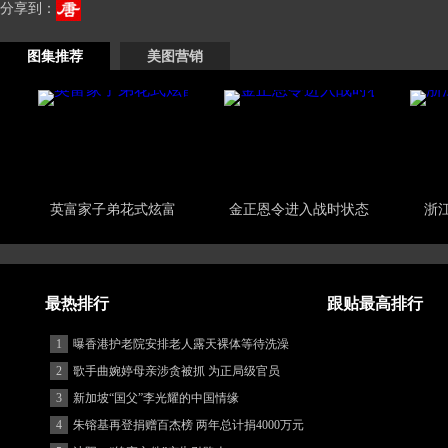
分享到：
图集推荐
美图营销
英富家子弟花式炫富
金正恩令进入战时状态
浙
最热排行
跟贴最高排行
1
曝香港护老院安排老人露天裸体等待洗澡
2
歌手曲婉婷母亲涉贪被抓 为正局级官员
3
新加坡“国父”李光耀的中国情缘
4
朱镕基再登捐赠百杰榜 两年总计捐4000万元