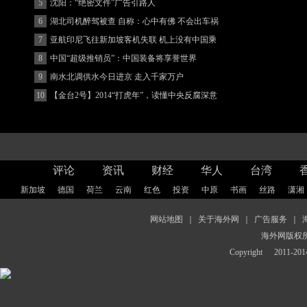
5
沈阳：“绝密文件”广告引路人
6
湖北司机醉驾被查 自称：心中有佛 不会出车祸
(图)
7
亚航印尼飞往新加坡客机失联 机上没有中国乘
客
8
中国“超级推销员”：中国装备将享誉世界
9
南水北调供水今日进京 走入千家万户
10
【金台2号】2014“打虎年”，读懂中央反腐深意
评论
资讯
财经
华人
台湾
新加坡
德国
荷兰
云南
红色
投资
中原
书画
丝路
潇湘
网站地图
｜
关于海外网
｜
广告服务
｜
海外网版权
Copyright
2011-2014 