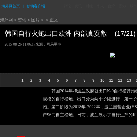
海外网首页
｜
移动客户端
评论
资讯
财经
华人
台湾
香港
城市
海外网
>
资讯
>
图片
> > 正文
韩国自行火炮出口欧洲 内部真宽敞 (17/21)
2015-08-26 11:06:17
来源：网易军事
1
2
3
4
5
6
7
8
9
10
11
12
13
韩国2014年和波兰政府就出口K-9自行榴弹炮签
规模的自行榴炮。出口分为两个阶段进行，第一阶段为
炮。第二阶段为2018年-2022年，波兰国营企
产96门自主榴炮。日前，波兰展示了自行生产的K