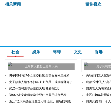
相关新闻
猜你喜欢
社会
娱乐
环球
文史
香港
土耳其大叔爱上青岛大妈
男子同时交
男子同时与17个女友交往续:受害女友抱团维权
内地首列无人驾驶
女子欲雇人给爷爷扫墓 奶奶气哭：成孤魂野鬼了
成都“空中飞人”高
武汉一农村豪华公墓似天坛 耗资8亿元
四川老人为南宋丞相守
福建26岁女老师急诊中死亡 目前已进行尸检
小区11辆车被砸窗
浙江7位大妈嫌生活空虚无聊 合伙开赌场找刺激
四川女孩“想一个人