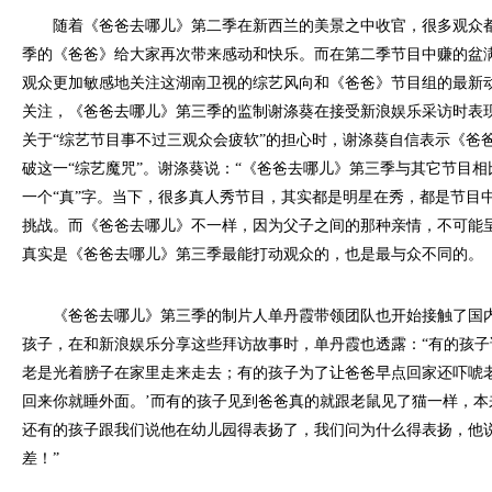
随着《爸爸去哪儿》第二季在新西兰的美景之中收官，很多观众都
季的《爸爸》给大家再次带来感动和快乐。而在第二季节目中赚的盆
观众更加敏感地关注这湖南卫视的综艺风向和《爸爸》节目组的最新
关注，《爸爸去哪儿》第三季的监制谢涤葵在接受新浪娱乐采访时表
关于“综艺节目事不过三观众会疲软”的担心时，谢涤葵自信表示《爸
破这一“综艺魔咒”。谢涤葵说：“《爸爸去哪儿》第三季与其它节目
一个“真”字。当下，很多真人秀节目，其实都是明星在秀，都是节目
挑战。而《爸爸去哪儿》不一样，因为父子之间的那种亲情，不可能
真实是《爸爸去哪儿》第三季最能打动观众的，也是最与众不同的。
《爸爸去哪儿》第三季的制片人单丹霞带领团队也开始接触了国内
孩子，在和新浪娱乐分享这些拜访故事时，单丹霞也透露：“有的孩
老是光着膀子在家里走来走去；有的孩子为了让爸爸早点回家还吓唬老
回来你就睡外面。’而有的孩子见到爸爸真的就跟老鼠见了猫一样，本
还有的孩子跟我们说他在幼儿园得表扬了，我们问为什么得表扬，他
差！”