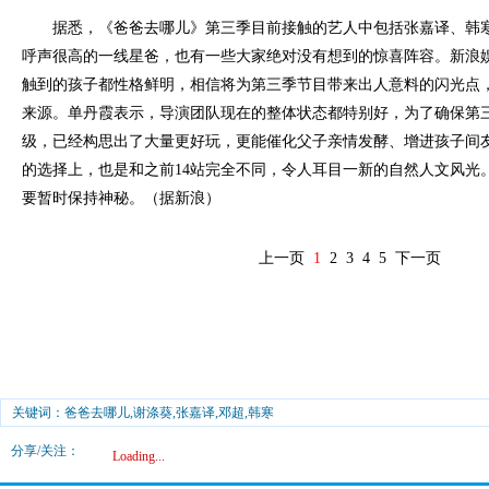
据悉，《爸爸去哪儿》第三季目前接触的艺人中包括张嘉译、韩寒
呼声很高的一线星爸，也有一些大家绝对没有想到的惊喜阵容。新浪
触到的孩子都性格鲜明，相信将为第三季节目带来出人意料的闪光点
来源。单丹霞表示，导演团队现在的整体状态都特别好，为了确保第
级，已经构思出了大量更好玩，更能催化父子亲情发酵、增进孩子间
的选择上，也是和之前14站完全不同，令人耳目一新的自然人文风光
要暂时保持神秘。（据新浪）
上一页
1
2
3
4
5
下一页
关键词：爸爸去哪儿,谢涤葵,张嘉译,邓超,韩寒
分享/关注：
Loading...