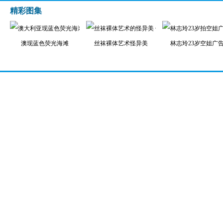
精彩图集
澳现蓝色荧光海滩
丝袜裸体艺术怪异美
林志玲23岁空姐广