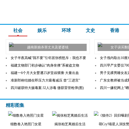
社会
娱乐
环球
文史
香港
越南新娘杀害丈夫及婆婆续
女子误买翻
女子半夜高喊“我不要”引邻居张榜怒斥：我也不要
女子颅内取出10厘
福建文物部门初步确认“肉身坐佛”系被盗文物
四川早产女婴仅700
福建一6个月大女婴遭25岁堂叔猥亵 大量出血
男子见裸男睡女友
准新郎称结婚在即压力大吸毒减压 曾“三进宫”
广东女教师被当成
四川破获特大贩毒案:32人涉毒 缴获雷管枪弹(图)
四川一嫌犯网上“晒
精彩图集
细数卷入艳照门女星
揭张柏芝离婚后生活
萌Cry!喵星人演技