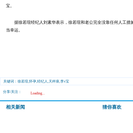
宝。
据徐若瑄经纪人刘素华表示，徐若瑄和老公完全没靠任何人工措施
当幸运。
关键词：徐若瑄,怀孕,经纪人,天秤座,李v宝
分享/关注：
Loading...
相关新闻
猜你喜欢