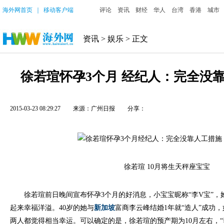
海外网首页
｜
移动客户端
评论
资讯
财经
华人
台湾
香港
城市
资讯
>
娱乐
> 正文
徐若瑄怀孕3个月 经纪人：完全没靠
2015-03-23 08:29:27
来源：广州日报
分享：
徐若瑄 10月将生天秤座宝宝
徐若瑄前日晚间宣布怀孕3个月的好消息，小宝宝昵称“李V宝”，
起来幸福洋溢。40岁的她与
新加坡
富商李云峰结婚1年就“造人”成功
两人都觉得相当幸运。可以确定的是，徐若瑄的预产期为10月左右，“