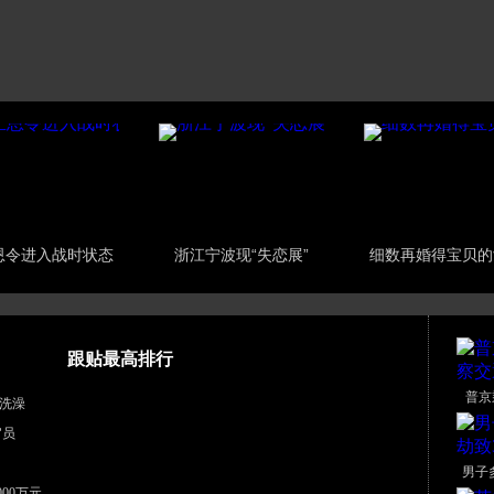
恩令进入战时状态
浙江宁波现“失恋展”
细数再婚得宝贝的
跟贴最高排行
普京
洗澡
官员
男子
00万元