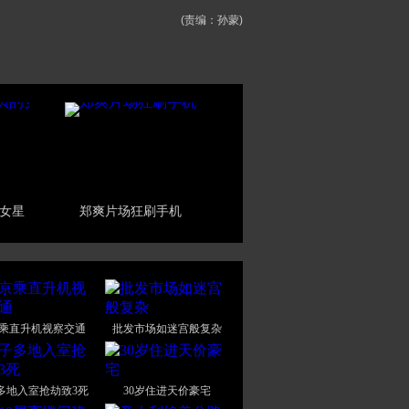
(责编：孙蒙)
女星
郑爽片场狂刷手机
乘直升机视察交通
批发市场如迷宫般复杂
多地入室抢劫致3死
30岁住进天价豪宅