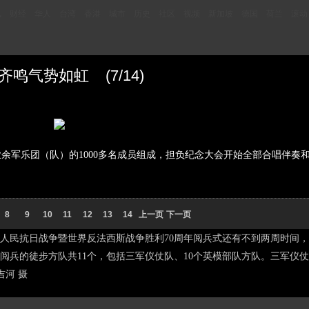
讯
财经
华人
台湾
香港
城市
历史
社区
视频
新加坡
德国
荷兰
滚动
鸣气势如虹 (7/14)
业余军乐团（队）的1000多名成员组成，担负纪念大会开始全部合唱伴奏
8
9
10
11
12
13
14
上一页
下一页
国人民抗日战争暨世界反法西斯战争胜利70周年阅兵式还有不到两周时间
阅兵的徒步方队共11个，包括三军仪仗队、10个英模部队方队。三军仪
吉河 摄