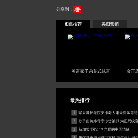
分享到：
图集推荐
美图营销
英富家子弟花式炫富
金正
最热排行
1
曝香港护老院安排老人露天裸体等待
2
歌手曲婉婷母亲涉贪被抓 为正局级
3
新加坡“国父”李光耀的中国情缘
4
朱镕基再登捐赠百杰榜 两年总计捐40