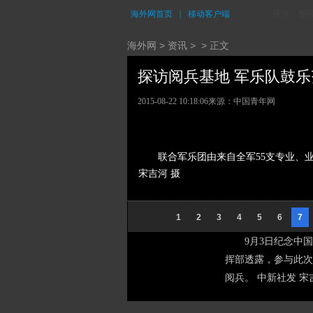
海外网首页
｜
移动客户端
评论
资
海外网
>
资讯
> > 正文
探访阅兵基地 军乐队鼓乐齐
2015-08-22 10:18:06
来源：中国青年网
联合军乐团由来自全军55支专业、
宋吉河 摄
1
2
3
4
5
6
7
9月3日纪念中
挥部透露，参与此次
阅兵。 中新社发 宋