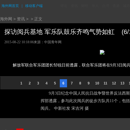
海外网首页
｜
移动客户端
评论
资讯
财经
华人
台湾
香港
城市
海外网
>
资讯
> > 正文
探访阅兵基地 军乐队鼓乐齐鸣气势如虹 (6/1
2015-08-22 10:18:06
来源：中国青年网
解放军联合军乐团团长邹锐日前透露，联合军乐团将在9月3日阅兵
1
2
3
4
5
6
7
8
9
10
11
12
13
9月3日纪念中国人民抗日战争暨世界反法西
挥部透露，参与此次阅兵的徒步方队共11个，包
阅兵。 中新社发 宋吉河 摄