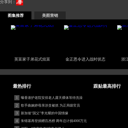
分享到：
图集推荐
美图营销
英富家子弟花式炫富
金正恩令进入战时状态
浙
最热排行
跟贴最高排行
1
曝香港护老院安排老人露天裸体等待洗澡
2
歌手曲婉婷母亲涉贪被抓 为正局级官员
3
新加坡“国父”李光耀的中国情缘
4
朱镕基再登捐赠百杰榜 两年总计捐4000万元