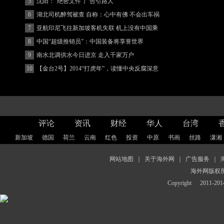
5
沈阳：“绝密文件”广告引路人
6
湖北司机醉驾被查 自称：心中有佛 不会出车祸
(图)
7
亚航印尼飞往新加坡客机失联 机上没有中国乘
客
8
中国“超级推销员”：中国装备将享誉世界
9
南水北调供水今日进京 走入千家万户
10
【金台2号】2014“打虎年”，读懂中央反腐深意
评论
资讯
财经
华人
台湾
新加坡
德国
荷兰
云南
红色
投资
中原
书画
丝路
潇湘
网站地图
｜
关于海外网
｜
广告服务
｜
海外网版权
Copyright
2011-2014 