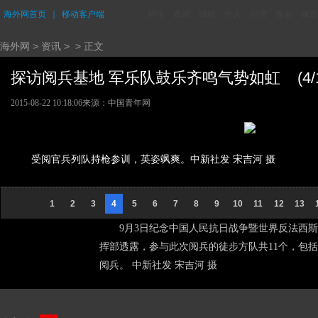
海外网首页
｜
移动客户端
评论
资讯
财经
华人
台湾
香港
城市
海外网
>
资讯
> > 正文
探访阅兵基地 军乐队鼓乐齐鸣气势如虹 (4/1
2015-08-22 10:18:06
来源：中国青年网
受阅官兵列队持枪参训，英姿飒爽。中新社发 宋吉河 摄
1
2
3
4
5
6
7
8
9
10
11
12
13
9月3日纪念中国人民抗日战争暨世界反法西
挥部透露，参与此次阅兵的徒步方队共11个，包
阅兵。 中新社发 宋吉河 摄