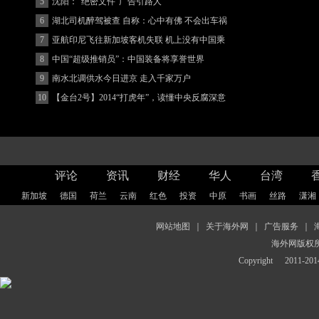
5
沈阳：“绝密文件”广告引路人
6
湖北司机醉驾被查 自称：心中有佛 不会出车祸
(图)
7
亚航印尼飞往新加坡客机失联 机上没有中国乘
客
8
中国“超级推销员”：中国装备将享誉世界
9
南水北调供水今日进京 走入千家万户
10
【金台2号】2014“打虎年”，读懂中央反腐深意
评论
资讯
财经
华人
台湾
新加坡
德国
荷兰
云南
红色
投资
中原
书画
丝路
潇湘
网站地图
｜
关于海外网
｜
广告服务
｜
海外网版权
Copyright
2011-2014 