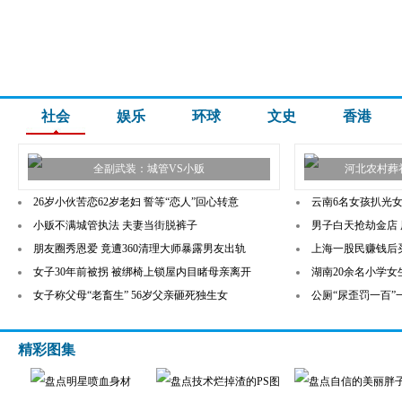
社会
娱乐
环球
文史
香港
全副武装：城管VS小贩
河北农村葬
26岁小伙苦恋62岁老妇 誓等“恋人”回心转意
云南6名女孩扒光女
小贩不满城管执法 夫妻当街脱裤子
男子白天抢劫金店 
朋友圈秀恩爱 竟遭360清理大师暴露男友出轨
上海一股民赚钱后
女子30年前被拐 被绑椅上锁屋内目睹母亲离开
湖南20余名小学
女子称父母“老畜生” 56岁父亲砸死独生女
公厕“尿歪罚一百
精彩图集