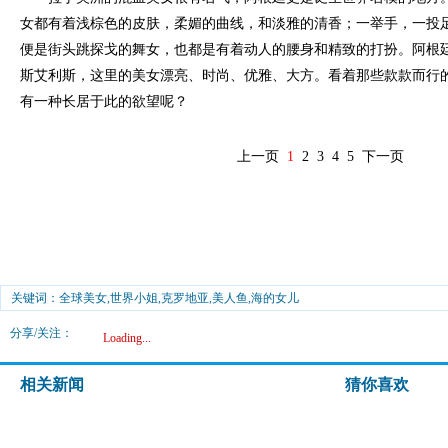
女都有着浅棕色的皮肤，柔媚的曲线，和淡雅的清香；一举手，一投
便是街头跳探戈的舞女，也都是有着动人的腰身和精致的打扮。阿根
斯艾利斯，这里的美女漂亮、时尚、优雅、大方。看着那些款款而行
有一种长居于此的欲望呢？
上一页
1
2
3
4
5
下一页
关键词：全球美女,世界小姐,克罗地亚,美人鱼,海的女儿
分享/关注：
Loading...
相关新闻
猜你喜欢