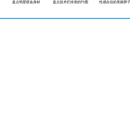
盘点明星喷血身材
盘点技术烂掉渣的PS图
性感自信的美丽胖