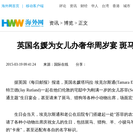
海外网首页
｜
移动客户端
评论
资讯
财经
华人
台湾
香港
城市
资讯
>
博览
> 正文
英国名媛为女儿办奢华周岁宴 斑
2015-03-19 09:41:24
来源：国际在线
分享：
据英国《每日邮报》报道，英国名媛塔玛拉·埃克尔斯通(Tamara Eccl
特兰德(Jay Rutland)一起在他们伦敦的宅邸中为刚满一岁的女儿苏菲(S
通主题”生日宴会，甚至请来了斑马、猎狗等各种小动物出席，场面宏
生日会当天，埃克尔斯通和老公在后院专门搭建起一处“苏菲的农场”(Sophi
请了各种小动物出席庆祝女儿的生日，包括斑马、猎狗、羊、小骏马
的“卡座”，甚至还配有各自的名字标识。