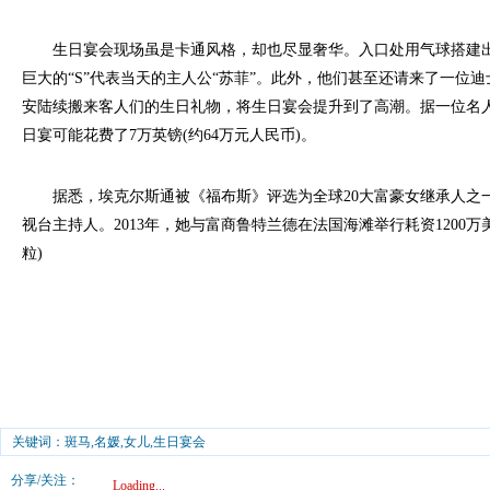
生日宴会现场虽是卡通风格，却也尽显奢华。入口处用气球搭建出
巨大的“S”代表当天的主人公“苏菲”。此外，他们甚至还请来了一位迪
安陆续搬来客人们的生日礼物，将生日宴会提升到了高潮。据一位名
日宴可能花费了7万英镑(约64万元人民币)。
据悉，埃克尔斯通被《福布斯》评选为全球20大富豪女继承人之
视台主持人。2013年，她与富商鲁特兰德在法国海滩举行耗资1200万
粒
关键词：斑马,名媛,女儿,生日宴会
分享/关注：
Loading...