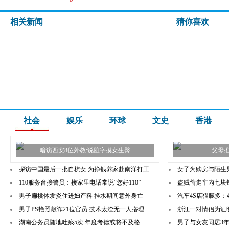
相关新闻
猜你喜欢
社会
娱乐
环球
文史
香港
暗访西安8位外教:说脏字摸女生臀
父母推
探访中国最后一批自梳女 为挣钱养家赴南洋打工
女子为购房与陌生男
110服务台接警员：接家里电话常说“您好110”
盗贼偷走车内七块
男子扁桃体发炎住进妇产科 挂水期间意外身亡
汽车4S店猫腻多：
男子PS艳照敲诈21位官员 技术太渣无一人搭理
浙江一对情侣为证
湖南公务员随地吐痰5次 年度考德或将不及格
男子与女友同居3年