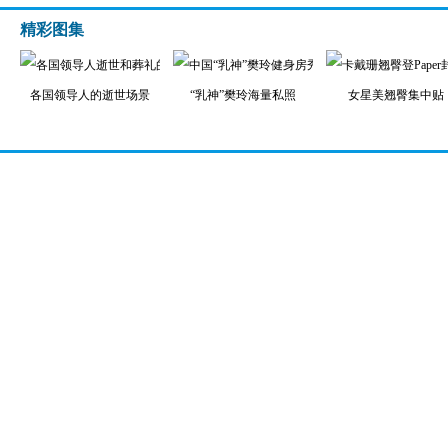
精彩图集
各国领导人的逝世场景
“乳神”樊玲海量私照
女星美翘臀集中贴