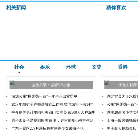
相关新闻
猜你喜欢
社会
娱乐
环球
文史
香港
全副武装：城管VS小贩
河北农村葬
深圳公厕“尿歪罚一百”一年半开出零罚单
湖北官员为证水质好
武汉地摊钉子户搬进城管工作间 曾与城管斗法14年
公厕“尿歪罚一百
中介使美男计攻陷相关部门女雇员 帮300人入户深圳
湖南20余名小学
男子因妻子爱煲剧闹离婚 妻：庭审前夜仍有性生活
上海一股民赚钱后
广东一景区2万月薪招聘有体香少女采柚子花
男子白天抢劫金店 