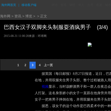
海外网首页
｜
移动客户端
评论
资讯
财经
华人
台湾
香港
城市
海外网
>
资讯
>
博览
> > 正文
巴西女汉子双脚夹头制服耍酒疯男子 (3/4)
2015-08-31 11:00:28
来源：环球网
1
2
3
4
上一页
据英国《每日邮报》8月27日报道，近日，
在地，并用双腿夹住男子头部。整个过程被路人用
视频
显示，当时该醉酒男子和一群人在夜总会
人打架。这名身形娇小的女子一直跟在他身旁并用
女子一把将男子摔倒在地，并用双腿夹住男子头部
据悉，该女子的这个动作是巴西柔术中的一种