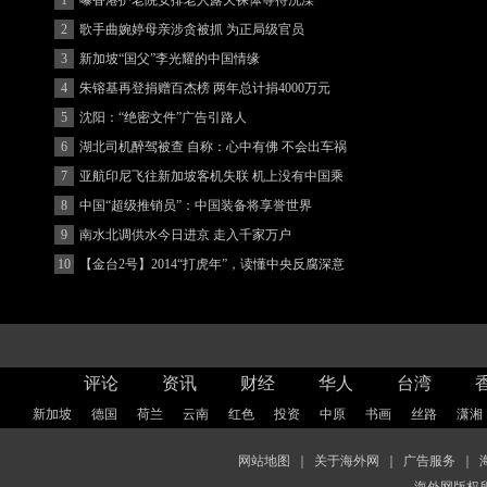
最热排行
跟贴最高排行
1
曝香港护老院安排老人露天裸体等待洗澡
2
歌手曲婉婷母亲涉贪被抓 为正局级官员
3
新加坡“国父”李光耀的中国情缘
4
朱镕基再登捐赠百杰榜 两年总计捐4000万元
5
沈阳：“绝密文件”广告引路人
6
湖北司机醉驾被查 自称：心中有佛 不会出车祸
(图)
7
亚航印尼飞往新加坡客机失联 机上没有中国乘
客
8
中国“超级推销员”：中国装备将享誉世界
9
南水北调供水今日进京 走入千家万户
10
【金台2号】2014“打虎年”，读懂中央反腐深意