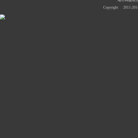
评论
资讯
财经
华人
台湾
新加坡
德国
荷兰
云南
红色
投资
中原
书画
丝路
潇湘
网站地图
｜
关于海外网
｜
广告服务
｜
海外网版权
Copyright
2011-2014 