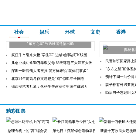
社会
娱乐
环球
文史
香港
"东方之星"号遇难者遗物出舱
揭秘北
疯狂牛市引来大批“学生军” 边瞄老师边盯K线图
民警加班回家路上
儿创业成功拿50万孝敬父母 86天环游三大洋五大洲
“东方之星”船体整
深圳一医院伤人者被拘 警方称未说“就你们事多”
预计下周一油价将
北京24年前高考作文题也是“圆” 似91年全国卷
妻子称有外遇要离
揭西安艺考乱象：落榜生帮画室拉生源年赚20万
95后男子忘记叫女
精彩图集
总理专机上的“高”端会议
第七日！沉船悼念活动举行
新疆十万牧民大迁徙