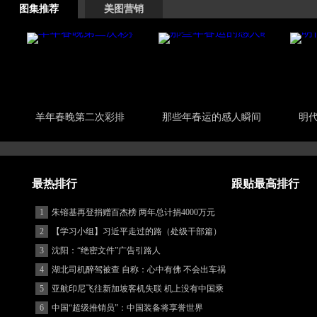
图集推荐
美图营销
羊年春晚第二次彩排
那些年春运的感人瞬间
明
最热排行
跟贴最高排行
1
朱镕基再登捐赠百杰榜 两年总计捐4000万元
2
【学习小组】习近平走过的路（处级干部篇）
3
沈阳：“绝密文件”广告引路人
4
湖北司机醉驾被查 自称：心中有佛 不会出车祸
(图)
5
亚航印尼飞往新加坡客机失联 机上没有中国乘
客
6
中国“超级推销员”：中国装备将享誉世界