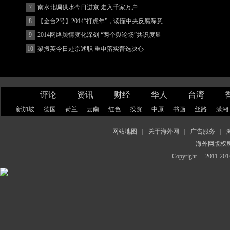
7
南水北调供水今日进京 走入千家万户
8
【金台2号】2014“打虎年”，读懂中央反腐深意
9
2014网络舆情变化深刻 “两个舆论场”共识度显
著增强
10
梁振英今日赴京述职 重申落实普选决心
评论
资讯
财经
华人
台湾
新加坡
德国
荷兰
云南
红色
投资
中原
书画
丝路
潇湘
网站地图
｜
关于海外网
｜
广告服务
｜
海外网版权
Copyright
2011-2014 