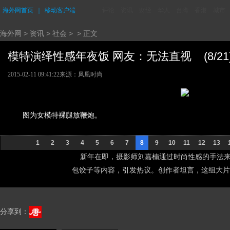
海外网首页
｜
移动客户端
评论
资讯
财经
华人
台湾
香港
城市
海外网
>
资讯
>
社会
> > 正文
模特演绎性感年夜饭 网友：无法直视 (8/21
2015-02-11 09:41:22
来源：凤凰时尚
图为女模特裸腿放鞭炮。
1
2
3
4
5
6
7
8
9
10
11
12
13
新年在即，摄影师刘嘉楠通过时尚性感的手法来
包饺子等内容，引发热议。创作者坦言，这组大片
分享到：