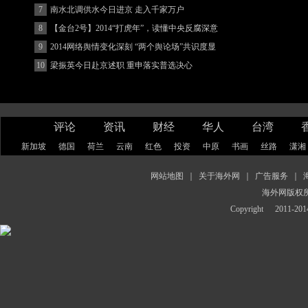
7
南水北调供水今日进京 走入千家万户
8
【金台2号】2014“打虎年”，读懂中央反腐深意
9
2014网络舆情变化深刻 “两个舆论场”共识度显
著增强
10
梁振英今日赴京述职 重申落实普选决心
评论
资讯
财经
华人
台湾
新加坡
德国
荷兰
云南
红色
投资
中原
书画
丝路
潇湘
网站地图
｜
关于海外网
｜
广告服务
｜
海外网版权
Copyright
2011-2014 