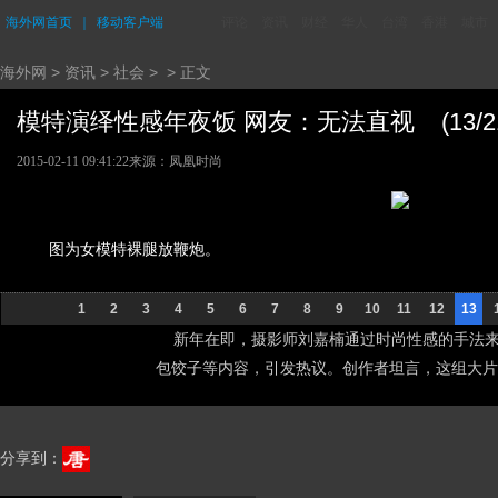
海外网首页
｜
移动客户端
评论
资讯
财经
华人
台湾
香港
城市
海外网
>
资讯
>
社会
> > 正文
模特演绎性感年夜饭 网友：无法直视 (13/21
2015-02-11 09:41:22
来源：凤凰时尚
图为女模特裸腿放鞭炮。
1
2
3
4
5
6
7
8
9
10
11
12
13
新年在即，摄影师刘嘉楠通过时尚性感的手法来
包饺子等内容，引发热议。创作者坦言，这组大片
分享到：