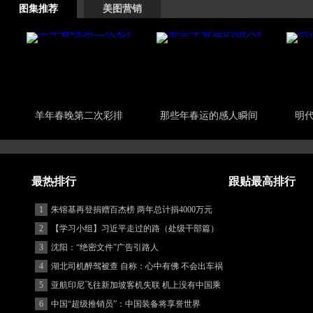
图集推荐
美图营销
羊年春晚第二次彩排
那些年春运的感人瞬间
明
最热排行
跟贴最高排行
1
朱镕基再登捐赠百杰榜 两年总计捐4000万元
2
【学习小组】习近平走过的路（处级干部篇）
3
沈阳：“绝密文件”广告引路人
4
湖北司机醉驾被查 自称：心中有佛 不会出车祸
(图)
5
亚航印尼飞往新加坡客机失联 机上没有中国乘
客
6
中国“超级推销员”：中国装备将享誉世界