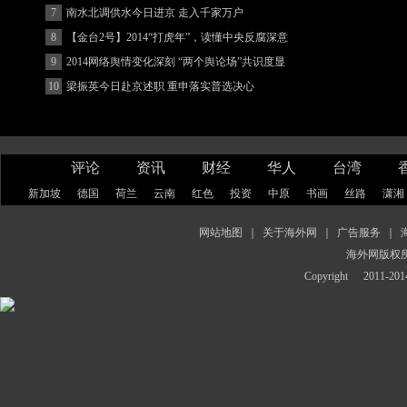
7
南水北调供水今日进京 走入千家万户
8
【金台2号】2014“打虎年”，读懂中央反腐深意
9
2014网络舆情变化深刻 “两个舆论场”共识度显
著增强
10
梁振英今日赴京述职 重申落实普选决心
评论
资讯
财经
华人
台湾
新加坡
德国
荷兰
云南
红色
投资
中原
书画
丝路
潇湘
网站地图
｜
关于海外网
｜
广告服务
｜
海外网版权
Copyright
2011-2014 