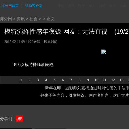
海外网首页
｜
移动客户端
评论
资讯
财经
华人
台湾
香港
城市
海外网
>
资讯
>
社会
> > 正文
模特演绎性感年夜饭 网友：无法直视 (19/21
2015-02-11 09:41:22
来源：凤凰时尚
图为女模特裸腿放鞭炮。
1
2
3
4
5
6
7
8
9
10
11
12
13
新年在即，摄影师刘嘉楠通过时尚性感的手法来
包饺子等内容，引发热议。创作者坦言，这组大片
分享到：