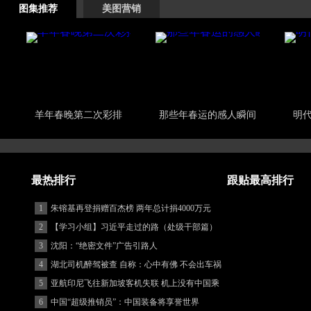
图集推荐
美图营销
羊年春晚第二次彩排
那些年春运的感人瞬间
明
最热排行
跟贴最高排行
1
朱镕基再登捐赠百杰榜 两年总计捐4000万元
2
【学习小组】习近平走过的路（处级干部篇）
3
沈阳：“绝密文件”广告引路人
4
湖北司机醉驾被查 自称：心中有佛 不会出车祸
(图)
5
亚航印尼飞往新加坡客机失联 机上没有中国乘
客
6
中国“超级推销员”：中国装备将享誉世界