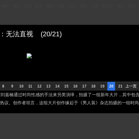
财经
华人
台湾
香港
城市
历史
社区
视频
云南
新加坡
德国
荷兰
无法直视 (20/21)
8
9
10
11
12
13
14
15
16
17
18
19
20
21
上一页
刘嘉楠通过时尚性感的手法来另类演绎，拍摄了一组新年大片，其中包含
热议。创作者坦言，这组大片创作缘起于《男人装》杂志拍摄的一组时尚