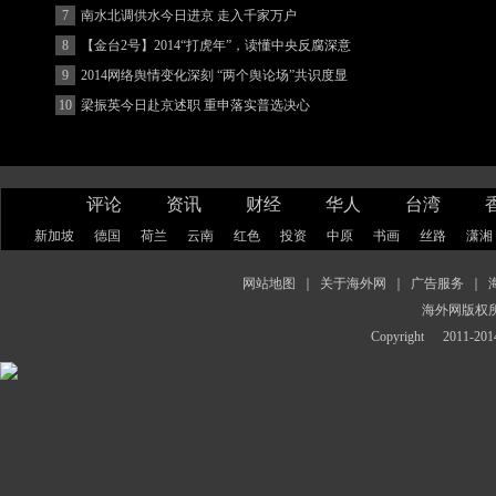
7
南水北调供水今日进京 走入千家万户
8
【金台2号】2014“打虎年”，读懂中央反腐深意
9
2014网络舆情变化深刻 “两个舆论场”共识度显
著增强
10
梁振英今日赴京述职 重申落实普选决心
评论
资讯
财经
华人
台湾
新加坡
德国
荷兰
云南
红色
投资
中原
书画
丝路
潇湘
网站地图
｜
关于海外网
｜
广告服务
｜
海外网版权
Copyright
2011-2014 