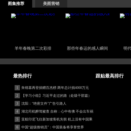
图集推荐
美图营销
羊年春晚第二次彩排
那些年春运的感人瞬间
明
最热排行
跟贴最高排行
1
朱镕基再登捐赠百杰榜 两年总计捐4000万元
2
【学习小组】习近平走过的路（处级干部篇）
3
沈阳：“绝密文件”广告引路人
4
湖北司机醉驾被查 自称：心中有佛 不会出车祸
(图)
5
亚航印尼飞往新加坡客机失联 机上没有中国乘
客
6
中国“超级推销员”：中国装备将享誉世界