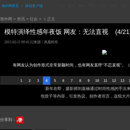
海外网首页
｜
移动客户端
评论
资讯
财经
华人
台湾
香港
城市
海外网
>
资讯
>
社会
> > 正文
模特演绎性感年夜饭 网友：无法直视 (4/21
2015-02-11 09:41:22
来源：凤凰时尚
有网友认为创作形式非常新颖时尚，也有网友直呼“不忍直视”。
1
2
3
4
5
6
7
8
9
10
11
12
13
新年在即，摄影师刘嘉楠通过时尚性感的手法来
包饺子等内容，引发热议。创作者坦言，这组大片
分享到：