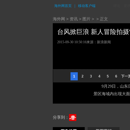
海外网首页
｜
移动客户端
评论
资
海外网
>
资讯
>
图片
> > 正文
台风掀巨浪 新人冒险拍摄“巨
2015-09-30 10:50:16
来源：新浪新闻
1
2
3
4
5
6
下一
9月29日，山
景区海域内出现大面
分享到：