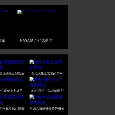
恋家
NASA整了个“大新闻”
突现腐烂巨型怪鱼
盘点火星上发现的异物
少芬晒俩女儿近照
爸爸3最后一站花絮曝光
年用花草设计服装
80后女主播裸身参加相亲