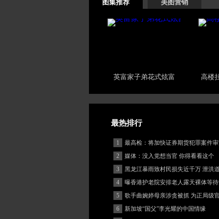
图集推荐
美图营销
英富家子弟花式炫富
高楼
最热排行
1
最高检：将加快证券期货犯罪案件审
度
2
媒体：没入党想当官 你得看看这个
3
黑龙江暴雨致村民损失近千万 泄洪
堵
4
曝香港护老院安排老人露天裸体等待
5
歌手曲婉婷母亲涉贪被抓 为正局级
6
新加坡“国父”李光耀的中国情缘