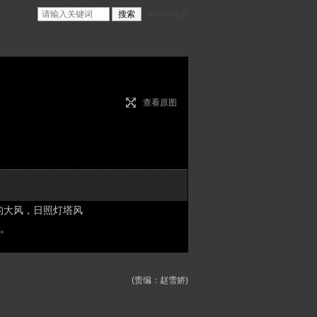
海外网搜索
查看原图
的大风，日照灯塔风
。
(责编：赵雪娇)