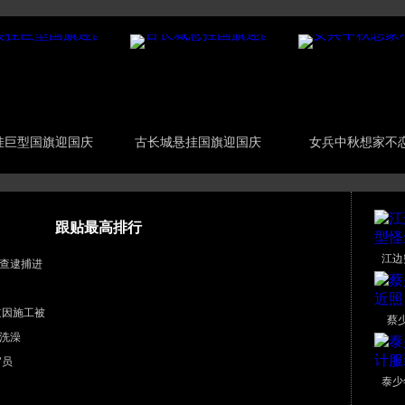
挂巨型国旗迎国庆
古长城悬挂国旗迎国庆
女兵中秋想家不
跟贴最高排行
江边
查逮捕进
道因施工被
蔡
洗澡
官员
泰少