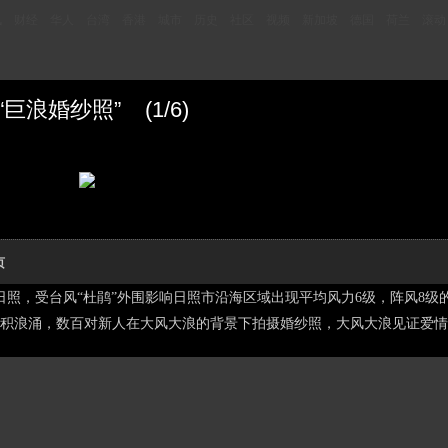
讯
财经
华人
台湾
香港
城市
历史
社区
视频
新加坡
德国
荷兰
滚动
浪婚纱照” (1/6)
页
东日照，受台风“杜鹃”外围影响日照市沿海区域出现平均风力6级，阵风8级
积浪涌，数百对新人在大风大浪的背景下拍摄婚纱照，大风大浪见证爱情