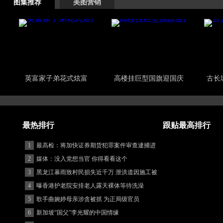
图集推荐
美图营销
英富家子弟花式炫富
高楼挂巨型国旗迎国庆
古长
最热排行
跟贴最高排行
1
最高检：将加快证券期货犯罪案件审查逮捕进
度
2
媒体：没入党想当官 你得看看这个
3
黑龙江暴雨致村民损失近千万 泄洪道因施工被
堵
4
曝香港护老院安排老人露天裸体等待洗澡
5
歌手曲婉婷母亲涉贪被抓 为正局级官员
6
新加坡“国父”李光耀的中国情缘