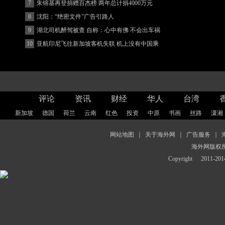
7
朱镕基再登捐赠百杰榜 两年总计捐4000万元
8
沈阳：“绝密文件”广告引路人
9
湖北司机醉驾被查 自称：心中有佛 不会出车祸
(图)
10
亚航印尼飞往新加坡客机失联 机上没有中国乘
客
评论
资讯
财经
华人
台湾
新加坡
德国
荷兰
云南
红色
投资
中原
书画
丝路
潇湘
网站地图
｜
关于海外网
｜
广告服务
｜
海外网版权
Copyright
2011-2014 