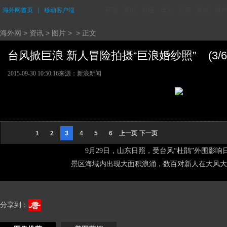
海外网首页
｜
移动客户端
评论
资讯
财经
华人
台湾
香港
城市
海外网
>
资讯
>
图片
> > 正文
台风掀巨浪 新人冒险拍摄“巨浪婚纱照” (3/6
2015-09-30 10:50:16
来源：新浪新闻
1
2
3
4
5
6
上一页
下一页
9月29日，山东日照，受台风“杜鹃”外围影
景区海域内出现大面积浪涌，数百对新人在大风大
分享到：