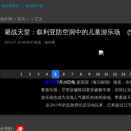
海外网首页
｜
移动客户端
评论
资讯
财经
华人
台湾
香港
城市
海外网
>
资讯
> > 正文
避战天堂：叙利亚防空洞中的儿童游乐场 (5/
2015-07-28 08:04:07
来源：海外网
1
2
3
4
5
6
7
8
9
10
11
12
13
海外网
7月28日电
据英国《每日邮报》报道，在
童游乐场，尽管设施陈旧甚至破败不堪，但却让当
游乐场也成为当地人气最旺的休闲场地。带着孩子
从2011年的反政府抗议活动以来，已有超过22
分享到：