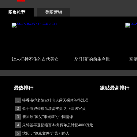
图集推荐
美图营销
让人把持不住的古代美女
"杀阡陌"的前生今世
空
最热排行
跟贴最高排行
1
曝香港护老院安排老人露天裸体等待洗澡
2
歌手曲婉婷母亲涉贪被抓 为正局级官员
3
新加坡“国父”李光耀的中国情缘
4
朱镕基再登捐赠百杰榜 两年总计捐4000万元
5
沈阳：“绝密文件”广告引路人