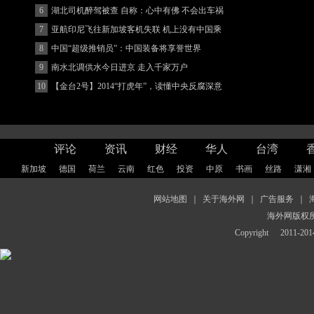
6
湖北司机醉驾被查 自称：心中有佛 不会出车祸
(图)
7
亚航印尼飞往新加坡客机失联 机上没有中国乘
客
8
中国“超级推销员”：中国装备将享誉世界
9
南水北调供水今日进京 走入千家万户
10
【金台2号】2014“打虎年”，读懂中央反腐深意
评论
资讯
财经
华人
台湾
新加坡
德国
荷兰
云南
红色
投资
中原
书画
丝路
潇湘
网站地图
｜
关于海外网
｜
广告服务
｜
海外网版权
Copyright
2011-2014 