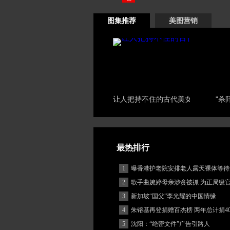
图集推荐
美图营销
让人把持不住的古代美女
"杀
最热排行
1
曝香港护老院安排老人露天裸体等待
2
歌手曲婉婷母亲涉贪被抓 为正局级
3
新加坡“国父”李光耀的中国情缘
4
朱镕基再登捐赠百杰榜 两年总计捐40
5
沈阳：“绝密文件”广告引路人