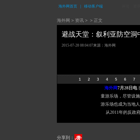
海外网首页
｜
移动客户端
评论
资
海外网
>
资讯
> > 正文
避战天堂：叙利亚防空洞中的
2015-07-28 08:04:07
来源：海外网
1
2
3
4
5
6
7
海外网
7月28日电
童游乐场，尽管设施
游乐场也成为当地人
从2011年的反政
分享到：