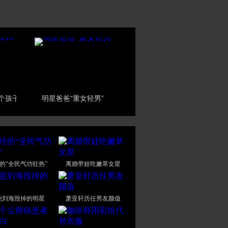
个孩子
明星爸爸“重女轻男”
的“全民气功狂热”
离婚带娃吃嫩草女星
葩刘海毁掉的明星
萧亚轩历任男友颜值