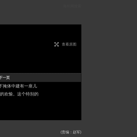
海外网搜索
查看原图
下一页
下掩体中建有一座儿
的欢愉。这个特别的
(责编：赵军)