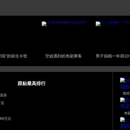
阡陌"的前生今世
空姐遇到的奇葩乘客
男子捐精一年得10
跟贴最高排行
曾经
洗澡
官员
奇
00万元