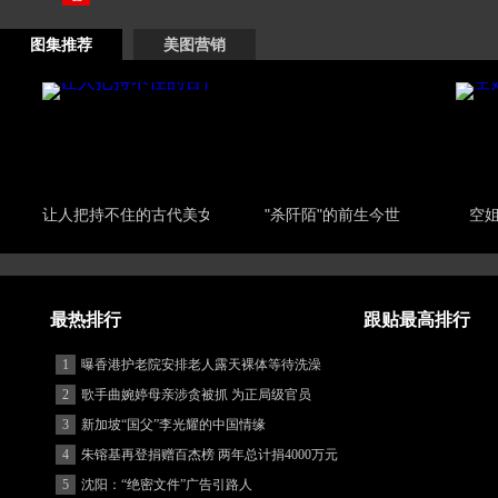
图集推荐
美图营销
让人把持不住的古代美女
"杀阡陌"的前生今世
空
最热排行
跟贴最高排行
1
曝香港护老院安排老人露天裸体等待洗澡
2
歌手曲婉婷母亲涉贪被抓 为正局级官员
3
新加坡“国父”李光耀的中国情缘
4
朱镕基再登捐赠百杰榜 两年总计捐4000万元
5
沈阳：“绝密文件”广告引路人