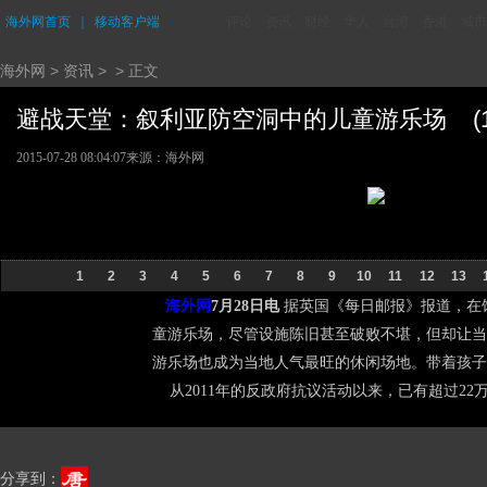
海外网首页
｜
移动客户端
评论
资讯
财经
华人
台湾
香港
城市
海外网
>
资讯
> > 正文
避战天堂：叙利亚防空洞中的儿童游乐场 (17/
2015-07-28 08:04:07
来源：海外网
1
2
3
4
5
6
7
8
9
10
11
12
13
海外网
7月28日电
据英国《每日邮报》报道，在
童游乐场，尽管设施陈旧甚至破败不堪，但却让当
游乐场也成为当地人气最旺的休闲场地。带着孩子
从2011年的反政府抗议活动以来，已有超过22
分享到：