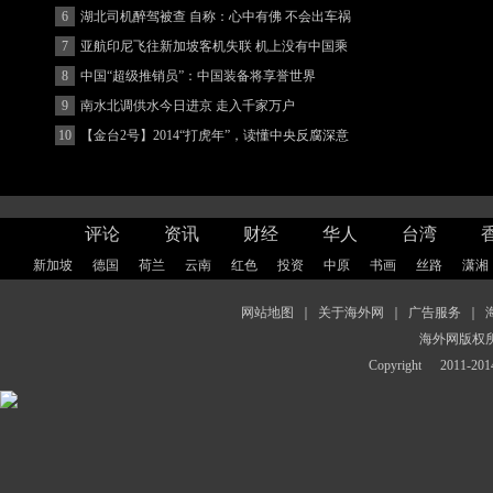
6
湖北司机醉驾被查 自称：心中有佛 不会出车祸
(图)
7
亚航印尼飞往新加坡客机失联 机上没有中国乘
客
8
中国“超级推销员”：中国装备将享誉世界
9
南水北调供水今日进京 走入千家万户
10
【金台2号】2014“打虎年”，读懂中央反腐深意
评论
资讯
财经
华人
台湾
新加坡
德国
荷兰
云南
红色
投资
中原
书画
丝路
潇湘
网站地图
｜
关于海外网
｜
广告服务
｜
海外网版权
Copyright
2011-2014 