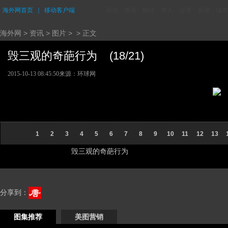
海外网首页
｜
移动客户端
评论
资讯
财经
华人
台湾
香港
城市
海外网
>
资讯
>
图片
> > 正文
毁三观的奇葩行为 (18/21)
2015-10-13 08:45:50
来源：
环球网
1
2
3
4
5
6
7
8
9
10
11
12
13
毁三观的奇葩行为
分享到：
图集推荐
美图营销