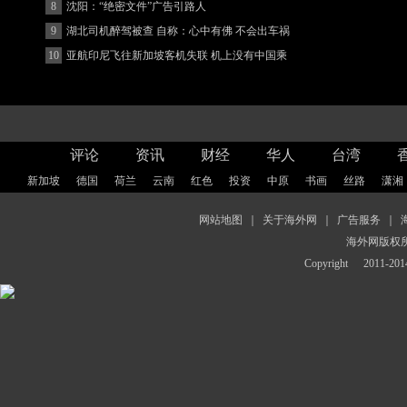
8
沈阳：“绝密文件”广告引路人
9
湖北司机醉驾被查 自称：心中有佛 不会出车祸
(图)
10
亚航印尼飞往新加坡客机失联 机上没有中国乘
客
评论
资讯
财经
华人
台湾
新加坡
德国
荷兰
云南
红色
投资
中原
书画
丝路
潇湘
网站地图
｜
关于海外网
｜
广告服务
｜
海外网版权
Copyright
2011-2014 