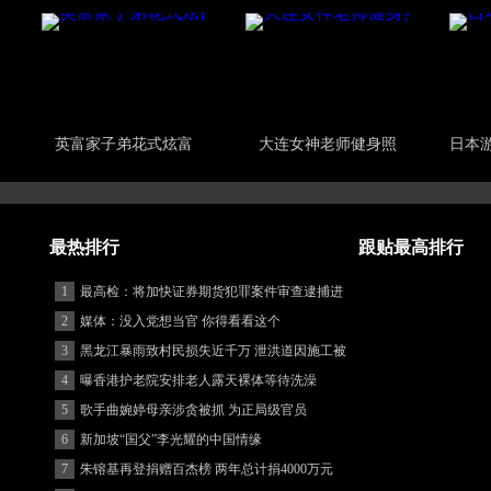
英富家子弟花式炫富
大连女神老师健身照
日本游
最热排行
跟贴最高排行
1
最高检：将加快证券期货犯罪案件审查逮捕进
度
2
媒体：没入党想当官 你得看看这个
3
黑龙江暴雨致村民损失近千万 泄洪道因施工被
堵
4
曝香港护老院安排老人露天裸体等待洗澡
5
歌手曲婉婷母亲涉贪被抓 为正局级官员
6
新加坡“国父”李光耀的中国情缘
7
朱镕基再登捐赠百杰榜 两年总计捐4000万元