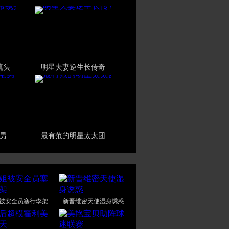
镜头
明星夫妻逆生长传奇
男
最有范的明星太太团
被安全员塞行李架
新晋维密天使湿身诱惑