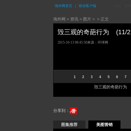
海外网首页
｜
移动客户端
评论
资
海外网
>
资讯
>
图片
> > 正文
毁三观的奇葩行为 (11/2
2015-10-13 08:45:50
来源：
环球网
1
2
3
4
5
6
7
毁三观的奇葩行为
分享到：
图集推荐
美图营销