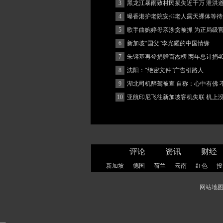
3
黑龙江暴雨致村民损失近千万 泄洪
堵
4
曝香港护老院安排老人露天裸体等待
5
歌手曲婉婷母亲涉贪被抓 为正局级
6
新加坡“国父”李光耀的中国情缘
7
朱镕基再登捐赠百杰榜 两年总计捐40
8
沈阳：“绝密文件”广告引路人
9
湖北司机醉驾被查 自称：心中有佛 
(图)
10
亚航印尼飞往新加坡客机失联 机上
客
评论
资讯
财经
新加坡
德国
荷兰
云南
红色
投
网站地