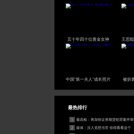
五十年四十位黄金女神
王思聪
中国“第一夫人”成长照片
被折
最热排行
1
最高检：将加快证券期货犯罪案件审
度
2
媒体：没入党想当官 你得看看这个