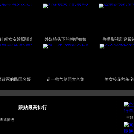
绯闻女友近照曝光
外媒镜头下的朝鲜姑娘
热播影视剧穿帮
磨致死的民国名媛
诺一帅气萌照大合集
美女校花秒杀宅
跟贴最高排行
空姐
查逮捕进