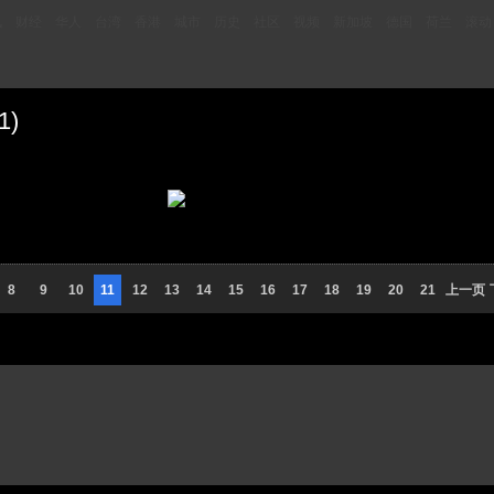
讯
财经
华人
台湾
香港
城市
历史
社区
视频
新加坡
德国
荷兰
滚动
1)
8
9
10
11
12
13
14
15
16
17
18
19
20
21
上一页