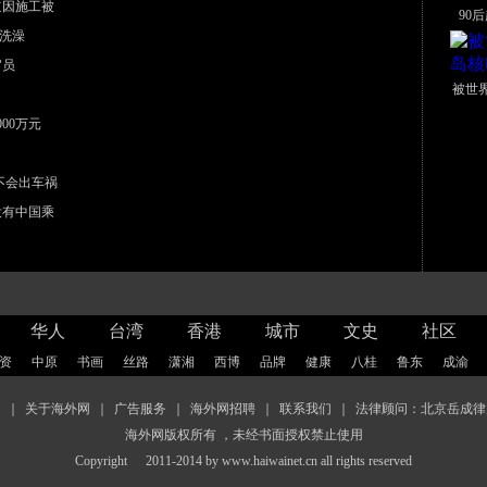
道因施工被
90
洗澡
官员
被世
00万元
不会出车祸
没有中国乘
华人
台湾
香港
城市
文史
社区
资
中原
书画
丝路
潇湘
西博
品牌
健康
八桂
鲁东
成渝
图
｜
关于海外网
｜
广告服务
｜
海外网招聘
｜
联系我们
｜
法律顾问：北京岳成律
海外网版权所有 ，未经书面授权禁止使用
Copyright
2011-2014 by www.haiwainet.cn all rights reserved