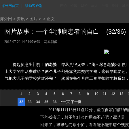
海外网首页
｜
移动客户端
评论
资讯
财经
华人
台湾
香港
城市
海外网
>
资讯
>
图片
> > 正文
图片故事：一个尘肺病患者的自白 (32/36)
2015-07-22 14:54:07
来源：
网易新闻
提起执意出门打工的老婆，谭丛贵很无奈：“我不愿意老婆出门打
上大学的生活费谁给？两个儿子都是靠贷款交的学费，这钱早晚要还
气把大儿子的学校贷款还完了，然后在每个月的工资里扣除学校贷款，
1
2
3
4
5
6
7
8
9
10
11
12
13
32
33
34
35
36
上一页
下一页
2012年11月13日11点12分，坐在自家门
下的残疾证，总不能什么作用都不起吧？谭丛贵，
回来了，求求他们帮个忙，看看能不能申请个残疾