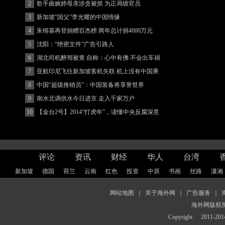
2
歌手曲婉婷母亲涉贪被抓 为正局级官员
3
新加坡“国父”李光耀的中国情缘
4
朱镕基再登捐赠百杰榜 两年总计捐4000万元
5
沈阳：“绝密文件”广告引路人
6
湖北司机醉驾被查 自称：心中有佛 不会出车祸
(图)
7
亚航印尼飞往新加坡客机失联 机上没有中国乘
客
8
中国“超级推销员”：中国装备将享誉世界
9
南水北调供水今日进京 走入千家万户
10
【金台2号】2014“打虎年”，读懂中央反腐深意
评论
资讯
财经
华人
台湾
新加坡
德国
荷兰
云南
红色
投资
中原
书画
丝路
潇湘
网站地图
｜
关于海外网
｜
广告服务
｜
海外网版权
Copyright
2011-2014 