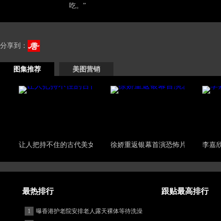
吃。”
分享到：
图集推荐
美图营销
让人把持不住的古代美女
徐娇重返银幕首演恐怖片
李嘉
最热排行
跟贴最高排行
1
曝香港护老院安排老人露天裸体等待洗澡