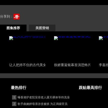
分享到：
图集推荐
美图营销
让人把持不住的古代美女
徐娇重返银幕首演恐怖片
李嘉
最热排行
跟贴最高排行
1
曝香港护老院安排老人露天裸体等待洗澡
2
歌手曲婉婷母亲涉贪被抓 为正局级官员