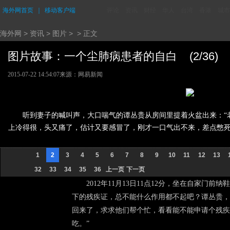
海外网首页
｜
移动客户端
评论
资讯
财经
华人
台湾
香港
城市
海外网
>
资讯
>
图片
> > 正文
图片故事：一个尘肺病患者的自白 (2/36)
2015-07-22 14:54:07
来源：
网易新闻
听到妻子的喊叫声，大口喘气的谭丛贵从房间里提着火盆出来：“
上冷得很，头又痛了，估计又要感冒了，刚才一口气出不来，差点憋死
1
2
3
4
5
6
7
8
9
10
11
12
13
32
33
34
35
36
上一页
下一页
2012年11月13日11点12分，坐在自家门
下的残疾证，总不能什么作用都不起吧？谭丛贵，
回来了，求求他们帮个忙，看看能不能申请个残疾
吃。”