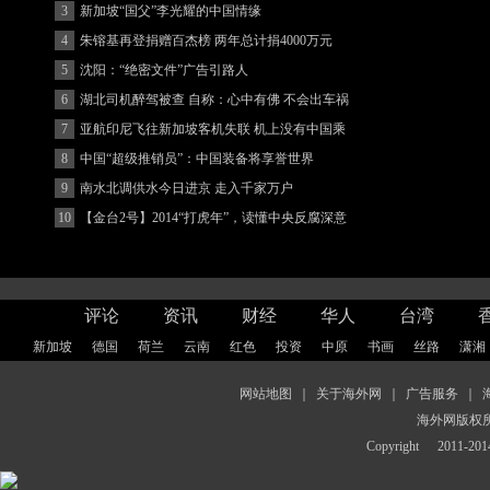
3
新加坡“国父”李光耀的中国情缘
4
朱镕基再登捐赠百杰榜 两年总计捐4000万元
5
沈阳：“绝密文件”广告引路人
6
湖北司机醉驾被查 自称：心中有佛 不会出车祸
(图)
7
亚航印尼飞往新加坡客机失联 机上没有中国乘
客
8
中国“超级推销员”：中国装备将享誉世界
9
南水北调供水今日进京 走入千家万户
10
【金台2号】2014“打虎年”，读懂中央反腐深意
评论
资讯
财经
华人
台湾
新加坡
德国
荷兰
云南
红色
投资
中原
书画
丝路
潇湘
网站地图
｜
关于海外网
｜
广告服务
｜
海外网版权
Copyright
2011-2014 