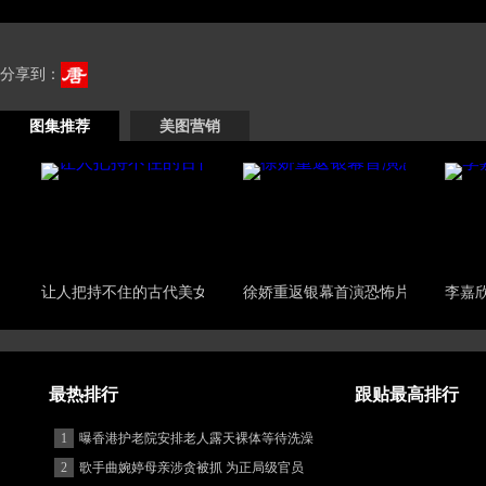
分享到：
图集推荐
美图营销
让人把持不住的古代美女
徐娇重返银幕首演恐怖片
李嘉
最热排行
跟贴最高排行
1
曝香港护老院安排老人露天裸体等待洗澡
2
歌手曲婉婷母亲涉贪被抓 为正局级官员