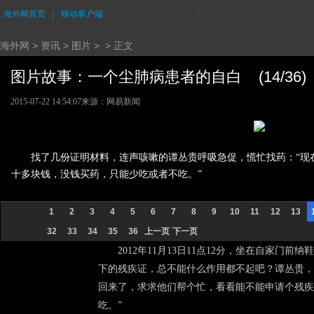
海外网首页
｜
移动客户端
评论
资讯
财经
华人
台湾
香港
城市
海外网
>
资讯
>
图片
> > 正文
图片故事：一个尘肺病患者的自白 (14/36)
2015-07-22 14:54:07
来源：
网易新闻
找了几份证明材料，连声咳嗽的谭丛贵呼吸急促，慌忙找药：“现
十多块钱，没钱买药，只能少吃或者不吃。”
1
2
3
4
5
6
7
8
9
10
11
12
13
32
33
34
35
36
上一页
下一页
2012年11月13日11点12分，坐在自家门
下的残疾证，总不能什么作用都不起吧？谭丛贵，
回来了，求求他们帮个忙，看看能不能申请个残疾
吃。”