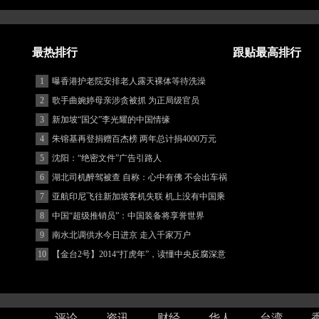
最热排行
跟贴最高排行
1
曝香港护老院安排老人露天裸体等待洗澡
2
歌手曲婉婷母亲涉贪被抓 为正局级官员
3
新加坡“国父”李光耀的中国情缘
4
朱镕基再登捐赠百杰榜 两年总计捐4000万元
5
沈阳：“绝密文件”广告引路人
6
湖北司机醉驾被查 自称：心中有佛 不会出车祸
(图)
7
亚航印尼飞往新加坡客机失联 机上没有中国乘
客
8
中国“超级推销员”：中国装备将享誉世界
9
南水北调供水今日进京 走入千家万户
10
【金台2号】2014“打虎年”，读懂中央反腐深意
评论
资讯
财经
华人
台湾