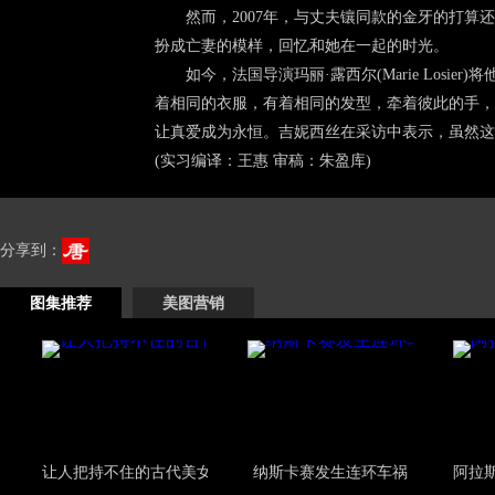
然而，2007年，与丈夫镶同款的金牙的打
扮成亡妻的模样，回忆和她在一起的时光。
如今，法国导演玛丽·露西尔(Marie Los
着相同的衣服，有着相同的发型，牵着彼此的手，
让真爱成为永恒。吉妮西丝在采访中表示，虽然这
(实习编译：王惠 审稿：朱盈库)
分享到：
图集推荐
美图营销
让人把持不住的古代美女
纳斯卡赛发生连环车祸
阿拉