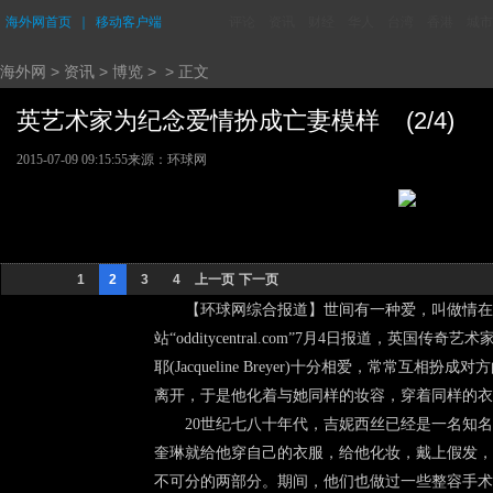
海外网首页
｜
移动客户端
评论
资讯
财经
华人
台湾
香港
城市
海外网
>
资讯
>
博览
> > 正文
英艺术家为纪念爱情扮成亡妻模样 (2/4)
2015-07-09 09:15:55
来源：环球网
1
2
3
4
上一页
下一页
【环球网综合报道】世间有一种爱，叫做情在
站“odditycentral.com”7月4日报道，英国传奇艺
耶(Jacqueline Breyer)十分相爱，常
离开，于是他化着与她同样的妆容，穿着同样的衣
20世纪七八十年代，吉妮西丝已经是一名知名
奎琳就给他穿自己的衣服，给他化妆，戴上假发，
不可分的两部分。期间，他们也做过一些整容手术