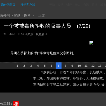
海外网首页
｜
移动客户端
评论
资讯
财经
华人
台湾
香港
城市
海外网
>
资讯
>
图片
> > 正文
一个被戒毒所拒收的吸毒人员 (7/29)
2015-07-01 10:16:59
来源：
凤凰资讯
苏明左手臂上的“悔”字刺青是他为父亲而刺。
1
2
3
4
5
6
7
8
9
10
11
12
13
39岁的苏明，有着21年的吸毒史，长期以来
罪记录，却因患有肺结核、脉管炎，无法被收戒、
车的钱购买了第二批建材。清远日报记者 吴明 摄
分享到：