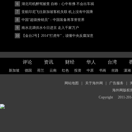
6
湖北司机醉驾被查 自称：心中有佛 不会出车祸
(图)
7
亚航印尼飞往新加坡客机失联 机上没有中国乘
客
8
中国“超级推销员”：中国装备将享誉世界
9
南水北调供水今日进京 走入千家万户
10
【金台2号】2014“打虎年”，读懂中央反腐深意
评论
资讯
财经
华人
台湾
新加坡
德国
荷兰
云南
红色
投资
中原
书画
丝路
潇湘
网站地图
｜
关于海外网
｜
广告服务
｜
海外网版权
Copyright
2011-2014 