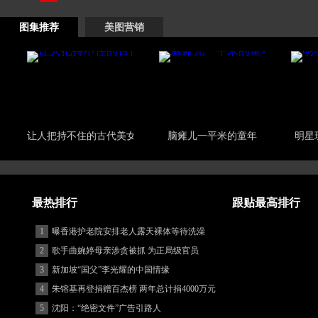
图集推荐
美图营销
让人把持不住的古代美女
脑瘫儿一平米的童年
明星
最热排行
跟贴最高排行
1
曝香港护老院安排老人露天裸体等待洗澡
2
歌手曲婉婷母亲涉贪被抓 为正局级官员
3
新加坡“国父”李光耀的中国情缘
4
朱镕基再登捐赠百杰榜 两年总计捐4000万元
5
沈阳：“绝密文件”广告引路人