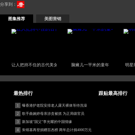
分享到：
图集推荐
美图营销
让人把持不住的古代美女
脑瘫儿一平米的童年
明星
最热排行
跟贴最高排行
1
曝香港护老院安排老人露天裸体等待洗澡
2
歌手曲婉婷母亲涉贪被抓 为正局级官员
3
新加坡“国父”李光耀的中国情缘
4
朱镕基再登捐赠百杰榜 两年总计捐4000万元