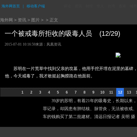
海外网首页
｜
移动客户端
评论
资讯
财经
华人
台湾
香港
城市
海外网
>
资讯
>
图片
> > 正文
一个被戒毒所拒收的吸毒人员 (12/29)
2015-07-01 10:16:59
来源：
凤凰资讯
苏明在一片荒草中找到父亲的坟墓，他用手挖开埋在泥里的墓碑
他，今天戒毒了，我才敢挺起胸膛跪在他面前。
1
2
3
4
5
6
7
8
9
10
11
12
13
39岁的苏明，有着21年的吸毒史，长期以来
罪记录，却因患有肺结核、脉管炎，无法被收戒、
车的钱购买了第二批建材。清远日报记者 吴明 摄