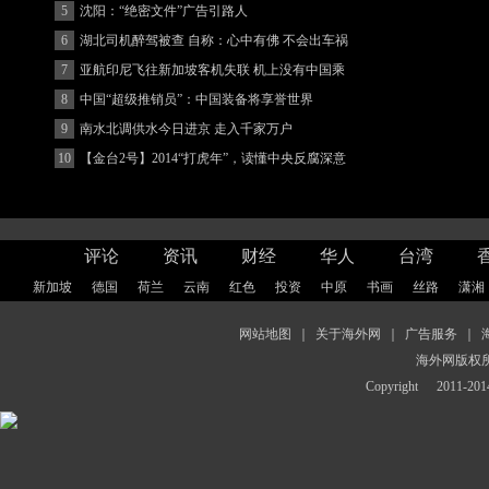
5
沈阳：“绝密文件”广告引路人
6
湖北司机醉驾被查 自称：心中有佛 不会出车祸
(图)
7
亚航印尼飞往新加坡客机失联 机上没有中国乘
客
8
中国“超级推销员”：中国装备将享誉世界
9
南水北调供水今日进京 走入千家万户
10
【金台2号】2014“打虎年”，读懂中央反腐深意
评论
资讯
财经
华人
台湾
新加坡
德国
荷兰
云南
红色
投资
中原
书画
丝路
潇湘
网站地图
｜
关于海外网
｜
广告服务
｜
海外网版权
Copyright
2011-2014 