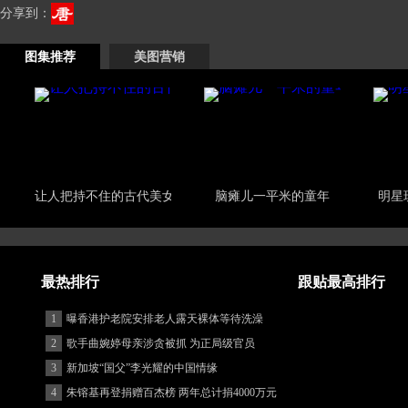
分享到：
图集推荐
美图营销
让人把持不住的古代美女
脑瘫儿一平米的童年
明星
最热排行
跟贴最高排行
1
曝香港护老院安排老人露天裸体等待洗澡
2
歌手曲婉婷母亲涉贪被抓 为正局级官员
3
新加坡“国父”李光耀的中国情缘
4
朱镕基再登捐赠百杰榜 两年总计捐4000万元