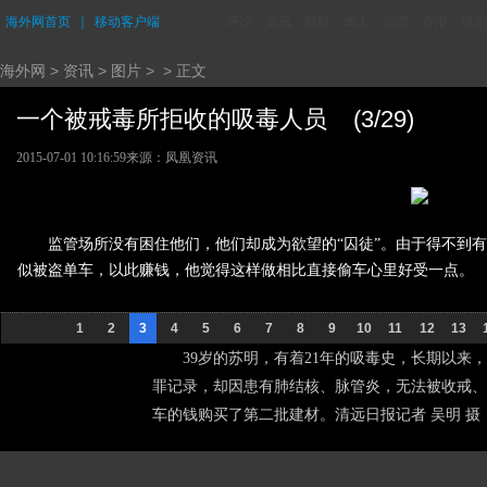
海外网首页
｜
移动客户端
评论
资讯
财经
华人
台湾
香港
城市
海外网
>
资讯
>
图片
> > 正文
一个被戒毒所拒收的吸毒人员 (3/29)
2015-07-01 10:16:59
来源：
凤凰资讯
监管场所没有困住他们，他们却成为欲望的“囚徒”。由于得不到
似被盗单车，以此赚钱，他觉得这样做相比直接偷车心里好受一点。
1
2
3
4
5
6
7
8
9
10
11
12
13
39岁的苏明，有着21年的吸毒史，长期以来
罪记录，却因患有肺结核、脉管炎，无法被收戒、
车的钱购买了第二批建材。清远日报记者 吴明 摄