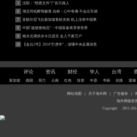
5
沈阳：“绝密文件”广告引路人
6
湖北司机醉驾被查 自称：心中有佛 不会出车祸
(图)
7
亚航印尼飞往新加坡客机失联 机上没有中国乘
客
8
中国“超级推销员”：中国装备将享誉世界
9
南水北调供水今日进京 走入千家万户
10
【金台2号】2014“打虎年”，读懂中央反腐深意
评论
资讯
财经
华人
台湾
新加坡
德国
荷兰
云南
红色
投资
中原
书画
丝路
潇湘
网站地图
｜
关于海外网
｜
广告服务
｜
海外网版权
Copyright
2011-2014 