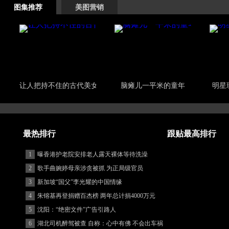
图集推荐
美图营销
让人把持不住的古代美女
脑瘫儿一平米的童年
明星
最热排行
跟贴最高排行
1
曝香港护老院安排老人露天裸体等待洗澡
2
歌手曲婉婷母亲涉贪被抓 为正局级官员
3
新加坡“国父”李光耀的中国情缘
4
朱镕基再登捐赠百杰榜 两年总计捐4000万元
5
沈阳：“绝密文件”广告引路人
6
湖北司机醉驾被查 自称：心中有佛 不会出车祸