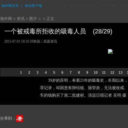
海外网首页
｜
移动客户端
评论
资讯
财经
华人
台湾
香港
城市
海外网
>
资讯
>
图片
> > 正文
一个被戒毒所拒收的吸毒人员 (28/29)
2015-07-01 10:16:59
来源：
凤凰资讯
1
2
3
4
5
6
7
8
9
10
11
12
13
39岁的苏明，有着21年的吸毒史，长期以来
罪记录，却因患有肺结核、脉管炎，无法被收戒、
车的钱购买了第二批建材。清远日报记者 吴明 摄
分享到：