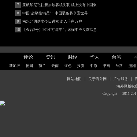
(图)
7
亚航印尼飞往新加坡客机失联 机上没有中国乘
客
8
中国“超级推销员”：中国装备将享誉世界
9
南水北调供水今日进京 走入千家万户
10
【金台2号】2014“打虎年”，读懂中央反腐深意
评论
资讯
财经
华人
台湾
新加坡
德国
荷兰
云南
红色
投资
中原
书画
丝路
潇湘
网站地图
｜
关于海外网
｜
广告服务
｜
海外网版权
Copyright
2011-2014 