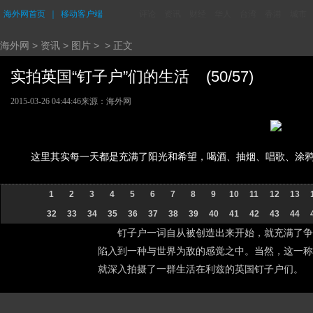
海外网首页
｜
移动客户端
评论
资讯
财经
华人
台湾
香港
城市
海外网
>
资讯
>
图片
> > 正文
实拍英国“钉子户”们的生活 (50/57)
2015-03-26 04:44:46
来源：海外网
这里其实每一天都是充满了阳光和希望，喝酒、抽烟、唱歌、涂
1
2
3
4
5
6
7
8
9
10
11
12
13
32
33
34
35
36
37
38
39
40
41
42
43
44
钉子户一词自从被创造出来开始，就充满了争
陷入到一种与世界为敌的感觉之中。当然，这一称谓并
就深入拍摄了一群生活在利兹的英国钉子户们。