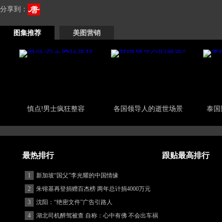
分享到：
图集推荐
美图营销
慎点!男士疯狂整容
各国领导人的逝世场景
泰国
最热排行
跟贴最高排行
1
新加坡“国父”李光耀的中国情缘
2
朱镕基再登捐赠百杰榜 两年总计捐4000万元
3
沈阳：“绝密文件”广告引路人
4
湖北司机醉驾被查 自称：心中有佛 不会出车祸