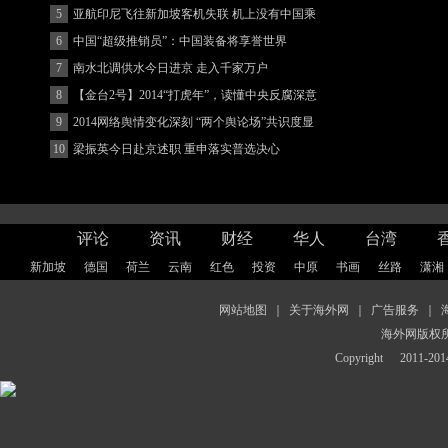
(图)
5
亚航印尼飞往新加坡客机失联 机上没有中国乘
客
6
中国“超级推销员”：中国装备将享誉世界
7
南水北调供水今日进京 走入千家万户
8
【金台2号】2014“打虎年”，读懂中央反腐深意
9
2014网络舆情变化深刻 “两个舆论场”共识度显
著增强
10
梁振英今日赴京述职 重申落实普选决心
评论
资讯
财经
华人
台湾
新加坡
德国
荷兰
云南
红色
投资
中原
书画
丝路
潇湘
网站地图
｜
关于海外网
｜
广告服务
｜
海外网版权
Copyright
2011-2014 