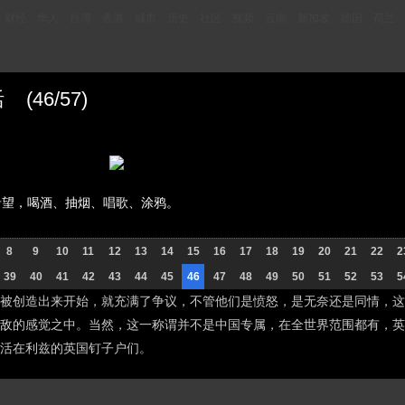
财经
华人
台湾
香港
城市
历史
社区
视频
云南
新加坡
德国
荷兰
46/57)
希望，喝酒、抽烟、唱歌、涂鸦。
8
9
10
11
12
13
14
15
16
17
18
19
20
21
22
2
39
40
41
42
43
44
45
46
47
48
49
50
51
52
53
5
被创造出来开始，就充满了争议，不管他们是愤怒，是无奈还是同情，这
敌的感觉之中。当然，这一称谓并不是中国专属，在全世界范围都有，英国摄影师
活在利兹的英国钉子户们。