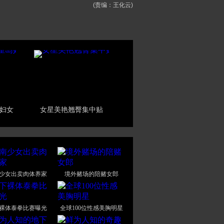
(责编：王化云)
妇女
女星美艳翘臀集中贴
少女出卖肉体养家
境外赌场的陪赌女郎
裸体泰拳比赛曝光
全球100位性感美胸明星