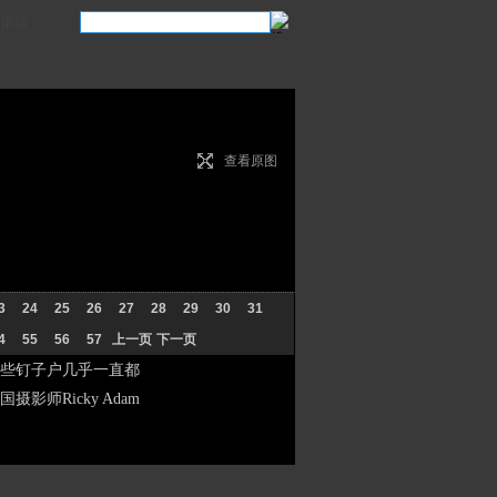
滚动
查看原图
3
24
25
26
27
28
29
30
31
4
55
56
57
上一页
下一页
些钉子户几乎一直都
Ricky Adam