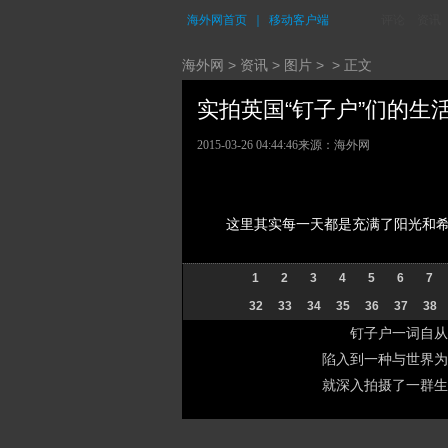
海外网首页
｜
移动客户端
评论
资讯
海外网
>
资讯
>
图片
> > 正文
实拍英国“钉子户”们的生活 (
2015-03-26 04:44:46
来源：海外网
这里其实每一天都是充满了阳光和
1
2
3
4
5
6
7
32
33
34
35
36
37
38
钉子户一词自从
陷入到一种与世界为
就深入拍摄了一群生