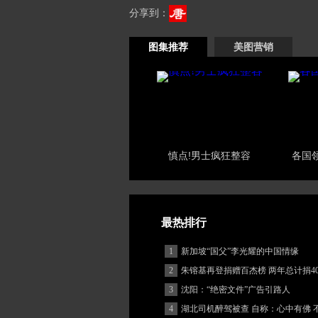
分享到：
图集推荐
美图营销
慎点!男士疯狂整容
各国
最热排行
1
新加坡“国父”李光耀的中国情缘
2
朱镕基再登捐赠百杰榜 两年总计捐40
3
沈阳：“绝密文件”广告引路人
4
湖北司机醉驾被查 自称：心中有佛 