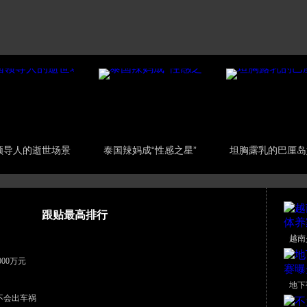
领导人的逝世场景
泰国辣妈成“性感之星”
坦胸露乳的巴厘岛
跟贴最高排行
越南
00万元
地下
不会出车祸