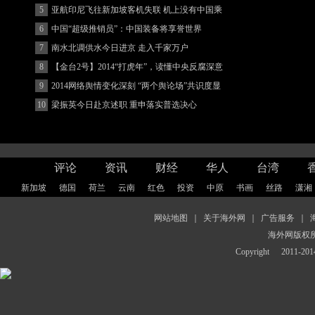
(图)
5
亚航印尼飞往新加坡客机失联 机上没有中国乘
客
6
中国“超级推销员”：中国装备将享誉世界
7
南水北调供水今日进京 走入千家万户
8
【金台2号】2014“打虎年”，读懂中央反腐深意
9
2014网络舆情变化深刻 “两个舆论场”共识度显
著增强
10
梁振英今日赴京述职 重申落实普选决心
评论
资讯
财经
华人
台湾
新加坡
德国
荷兰
云南
红色
投资
中原
书画
丝路
潇湘
网站地图
｜
关于海外网
｜
广告服务
｜
海外网版权
Copyright
2011-2014 