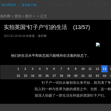
海外网首页
｜
移动客户端
评论
资讯
财经
华人
台湾
香港
城市
海外网
>
资讯
>
图片
> > 正文
实拍英国“钉子户”们的生活 (13/57)
2015-03-26 04:44:46
来源：海外网
他们的生活水平和状态就只能维持在活着的状态了。
1
2
3
4
5
6
7
8
9
10
11
12
13
32
33
34
35
36
37
38
39
40
41
42
43
44
钉子户一词自从被创造出来开始，就充满了争
陷入到一种与世界为敌的感觉之中。当然，这一称谓并
就深入拍摄了一群生活在利兹的英国钉子户们。