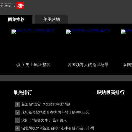
分享到：
图集推荐
美图营销
慎点!男士疯狂整容
各国领导人的逝世场景
泰国
最热排行
跟贴最高排行
1
新加坡“国父”李光耀的中国情缘
2
朱镕基再登捐赠百杰榜 两年总计捐4000万元
3
沈阳：“绝密文件”广告引路人
4
湖北司机醉驾被查 自称：心中有佛 不会出车祸