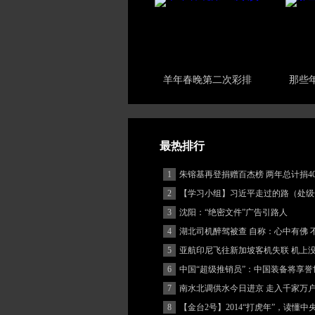
羊年春晚第二次彩排
那些
最热排行
1
朱镕基再登捐赠百杰榜 两年总计捐40
2
【学习小组】习近平走过的路（处级
3
沈阳：“绝密文件”广告引路人
4
湖北司机醉驾被查 自称：心中有佛 
(图)
5
亚航印尼飞往新加坡客机失联 机上
客
6
中国“超级推销员”：中国装备将享誉
7
南水北调供水今日进京 走入千家万
8
【金台2号】2014“打虎年”，读懂