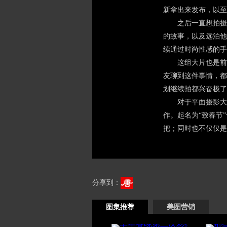
新拿出来发布，以至
之后一直想拍摄关
的故事，以及远泊他
续通过时尚性感的手
这组大片也是前后
友聊到这件事情，都
划继续拍都兴奋极了
对于平面摄影大片
作。起名为“致春节
把；同时也不仅仅是
分享到：
图集推荐
美图营销