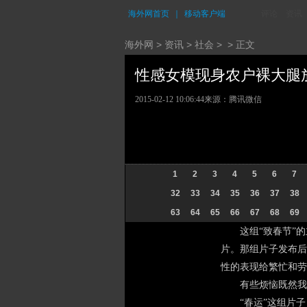
海外网首页
｜
移动客户端
评论
资讯
海外网
>
资讯
>
社会
> > 正文
性感女模现身农户裸大腿放鞭
2015-02-12 10:06:44
来源：腾讯微信
1
2
3
4
5
6
7
32
33
34
35
36
37
38
63
64
65
66
67
68
69
这组“致春节”的主
片。那组片子发布后
性的表现给繁忙和劳
有些烦恼既然我们
“春运”这组片子，