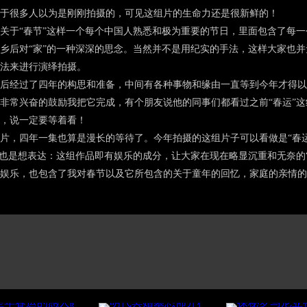
于很多人以为是刚刚拍摄的，可见这组片的生命力还是很新鲜的！
于“春节”这样一个每个中国人熟悉和极为重要的节日，里面包含了每一
乡后对“家”的一种深深的思念。当然并不是用纪实的手法，这样大家也
法来进行演绎拍摄。
经过了四年的构思和准备，中间有各种事物和缘由一直等到今年才得以
非常兴奋的鼓励我把它完成，有个朋友说他的同事们都看过之前“春运”
，说一定要等着看！
，四年一集也算是漫长的等待了。今年拍摄的这组片子可以看做是“春运
”也是想表达：这组作品即有娱乐的成分，让大家在现在略显沉重和无奈的
娱乐，也包含了我对春节以及它所包含的关于童年的回忆，家庭的亲情的