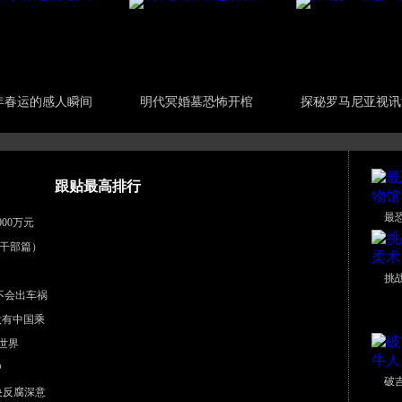
年春运的感人瞬间
明代冥婚墓恐怖开棺
探秘罗马尼亚视讯
跟贴最高排行
最
00万元
干部篇）
挑
不会出车祸
没有中国乘
世界
户
破
中央反腐深意