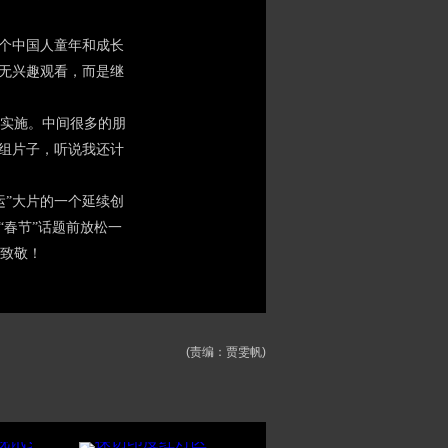
个中国人童年和成长
并无兴趣观看，而是继
实施。中间很多的朋
这组片子，听说我还计
”大片的一个延续创
“春节”话题前放松一
致敬！
(责编：贾雯帆)