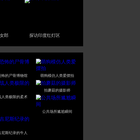
女郎
探访印度红灯区
恐怖的尸骨博物馆
萌狗模仿人类爱摆拍
拍蘑菇的摄影师
战人类极限的柔术
公共场所尴尬瞬间
吉尼斯纪录的牛人