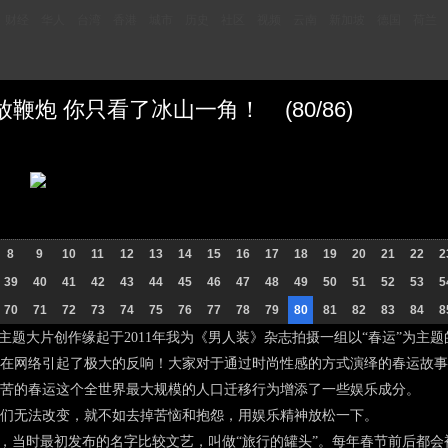
财经
华人
台湾
香港
城市
历史
社区
视频
云南
新加坡
德国
荷兰
炮 你只看了冰山一角！ (80/86)
8
9
10
11
12
13
14
15
16
17
18
19
20
21
22
2
39
40
41
42
43
44
45
46
47
48
49
50
51
52
53
5
70
71
72
73
74
75
76
77
78
79
80
81
82
83
84
8
题大片创作缘起于2011年我为《男人装》杂志拍摄一组以“春运”为主
在网络引起了极大的反响！大家对于通过时尚性感的方式演绎的春运故事
苦的春运这个全世界最大规模的人口迁移行为增添了一些娱乐成分。
无法改变，就不如去掉苦恼和抱怨，用娱乐精神放松一下。
当时最初发布的名字比较文艺，叫做“旅行的罐头”。每年春节前后都会