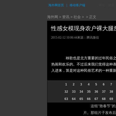
海外网首页
｜
移动客户端
评论
资讯
海外网
>
资讯
>
社会
> > 正文
性感女模现身农户裸大腿放鞭
2015-02-12 10:06:44
来源：腾讯微信
秧歌也是北方重要的过年民俗之一
热闹和欢乐的。不过后来我们觉得这种
入进来，算是对这种民俗艺术的一种重
1
2
3
4
5
6
7
32
33
34
35
36
37
38
63
64
65
66
67
68
69
这组“致春节”的主
片。那组片子发布后