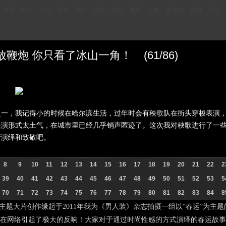
财经
华人
台湾
香港
城市
历史
社区
视频
云南
新加坡
德国
荷兰
炮 你只看了冰山一角！ (61/86)
，我记得小的时候在哈尔滨生活，过年时会有秧歌队在街头穿梭表演，
表演形式太土气，在城市里已经几乎销声匿迹了。这次我对秧歌进行了一
新演绎和致敬吧。
8
9
10
11
12
13
14
15
16
17
18
19
20
21
22
2
39
40
41
42
43
44
45
46
47
48
49
50
51
52
53
5
70
71
72
73
74
75
76
77
78
79
80
81
82
83
84
8
题大片创作缘起于2011年我为《男人装》杂志拍摄一组以“春运”为主
在网络引起了极大的反响！大家对于通过时尚性感的方式演绎的春运故事