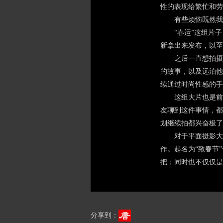
性的表现给繁忙和劳
有些烦恼既然我们
“春运”这组片子，
新拿出来发布，以至
之后一直想拍摄关
的故事，以及远泊他
续通过时尚性感的手
这组大片也是前后
友聊到这件事情，都
划继续拍都兴奋极了
对于平面摄影大片
作。起名为“致春节
把；同时也不仅仅是
分享到：