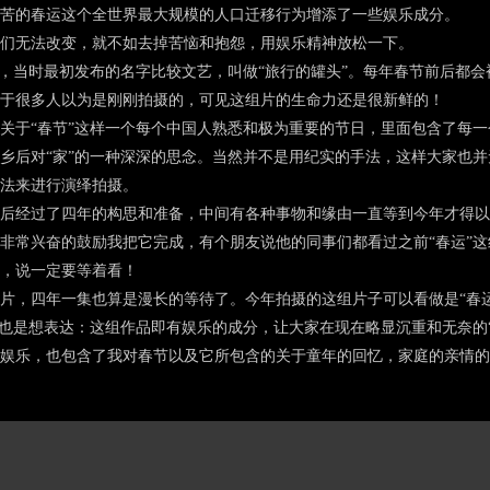
苦的春运这个全世界最大规模的人口迁移行为增添了一些娱乐成分。
无法改变，就不如去掉苦恼和抱怨，用娱乐精神放松一下。
当时最初发布的名字比较文艺，叫做“旅行的罐头”。每年春节前后都会
于很多人以为是刚刚拍摄的，可见这组片的生命力还是很新鲜的！
于“春节”这样一个每个中国人熟悉和极为重要的节日，里面包含了每一
乡后对“家”的一种深深的思念。当然并不是用纪实的手法，这样大家也
法来进行演绎拍摄。
经过了四年的构思和准备，中间有各种事物和缘由一直等到今年才得以
非常兴奋的鼓励我把它完成，有个朋友说他的同事们都看过之前“春运”
，说一定要等着看！
，四年一集也算是漫长的等待了。今年拍摄的这组片子可以看做是“春运
”也是想表达：这组作品即有娱乐的成分，让大家在现在略显沉重和无奈的
娱乐，也包含了我对春节以及它所包含的关于童年的回忆，家庭的亲情的