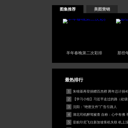
图集推荐
美图营销
羊年春晚第二次彩排
那些
最热排行
1
朱镕基再登捐赠百杰榜 两年总计捐40
2
【学习小组】习近平走过的路（处级
3
沈阳：“绝密文件”广告引路人
4
湖北司机醉驾被查 自称：心中有佛 
(图)
5
亚航印尼飞往新加坡客机失联 机上