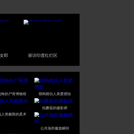
女郎
探访印度红灯区
恐怖的尸骨博物馆
萌狗模仿人类爱摆拍
拍蘑菇的摄影师
战人类极限的柔术
公共场所尴尬瞬间