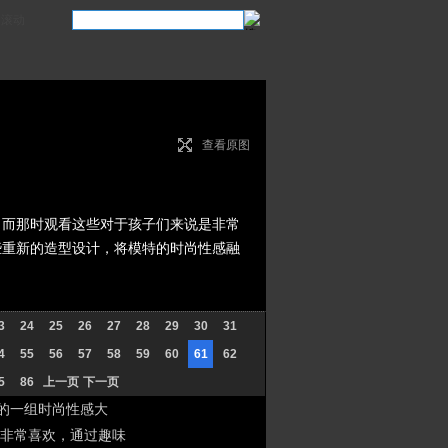
滚动
查看原图
而那时观看这些对于孩子们来说是非常
些重新的造型设计，将模特的时尚性感融
3
24
25
26
27
28
29
30
31
4
55
56
57
58
59
60
61
62
5
86
上一页
下一页
题的一组时尚性感大
非常喜欢，通过趣味