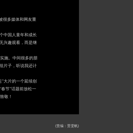
被很多媒体和网友重
个中国人童年和成长
并无兴趣观看，而是继
实施。中间很多的朋
这组片子，听说我还计
”大片的一个延续创
“春节”话题前放松一
致敬！
(责编：贾雯帆)