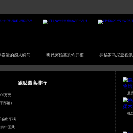
年春运的感人瞬间
明代冥婚墓恐怖开棺
探秘罗马尼亚视讯
跟贴最高排行
最
00万元
干部篇）
挑
不会出车祸
没有中国乘