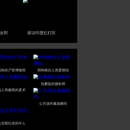
女郎
探访印度红灯区
恐怖的尸骨博物馆
萌狗模仿人类爱摆拍
拍蘑菇的摄影师
战人类极限的柔术
公共场所尴尬瞬间
吉尼斯纪录的牛人