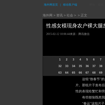
海外网首页
｜
移动客户端
评论
资讯
海外网
>
资讯
>
社会
> > 正文
性感女模现身农户裸大腿放鞭
2015-02-12 10:06:44
来源：腾讯微信
1
2
3
4
5
6
7
32
33
34
35
36
37
38
63
64
65
66
67
68
69
这组“致春节”的主
片。那组片子发布后
性的表现给繁忙和劳
有些烦恼既然我们
“春运”这组片子，