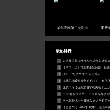
羊年春晚第二次彩排
那些
最热排行
1
朱镕基再登捐赠百杰榜 两年总计捐40
2
【学习小组】习近平走过的路（处级
3
沈阳：“绝密文件”广告引路人
4
湖北司机醉驾被查 自称：心中有佛 
(图)
5
亚航印尼飞往新加坡客机失联 机上
客
6
中国“超级推销员”：中国装备将享誉
7
南水北调供水今日进京 走入千家万
8
【金台2号】2014“打虎年”，读懂