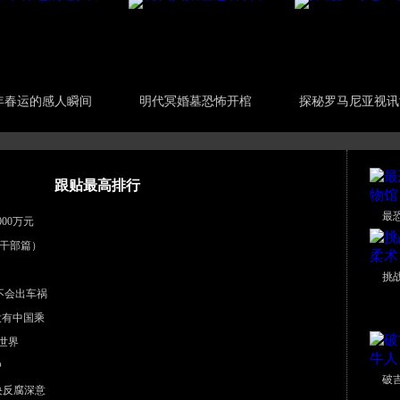
年春运的感人瞬间
明代冥婚墓恐怖开棺
探秘罗马尼亚视讯
跟贴最高排行
最
00万元
干部篇）
挑
不会出车祸
没有中国乘
世界
户
破
中央反腐深意