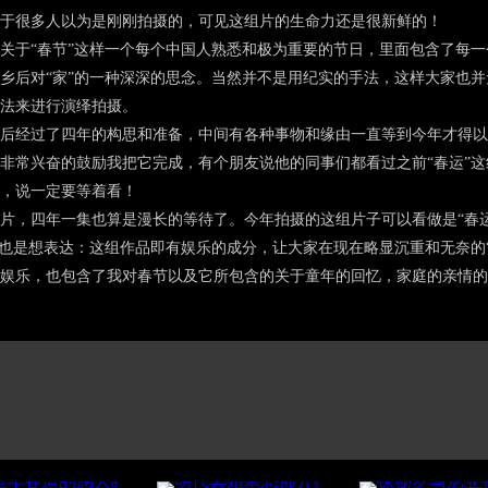
于很多人以为是刚刚拍摄的，可见这组片的生命力还是很新鲜的！
于“春节”这样一个每个中国人熟悉和极为重要的节日，里面包含了每一
乡后对“家”的一种深深的思念。当然并不是用纪实的手法，这样大家也
法来进行演绎拍摄。
经过了四年的构思和准备，中间有各种事物和缘由一直等到今年才得以
非常兴奋的鼓励我把它完成，有个朋友说他的同事们都看过之前“春运”
，说一定要等着看！
，四年一集也算是漫长的等待了。今年拍摄的这组片子可以看做是“春运
”也是想表达：这组作品即有娱乐的成分，让大家在现在略显沉重和无奈的
娱乐，也包含了我对春节以及它所包含的关于童年的回忆，家庭的亲情的