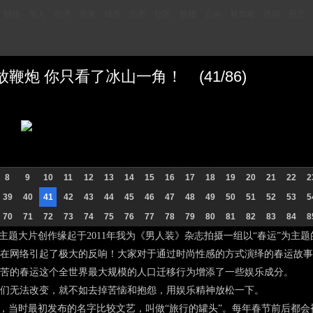
财经
华人
台湾
香港
城市
历史
社区
视频
云南
新加坡
德国
荷兰
炮 你只看了冰山一角！ (41/86)
8
9
10
11
12
13
14
15
16
17
18
19
20
21
22
2
39
40
41
42
43
44
45
46
47
48
49
50
51
52
53
5
70
71
72
73
74
75
76
77
78
79
80
81
82
83
84
8
题大片创作缘起于2011年我为《男人装》杂志拍摄一组以“春运”为主
在网络引起了极大的反响！大家对于通过时尚性感的方式演绎的春运故事
苦的春运这个全世界最大规模的人口迁移行为增添了一些娱乐成分。
无法改变，就不如去掉苦恼和抱怨，用娱乐精神放松一下。
当时最初发布的名字比较文艺，叫做“旅行的罐头”。每年春节前后都会