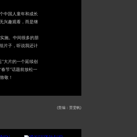
个中国人童年和成长
并无兴趣观看，而是继
实施。中间很多的朋
这组片子，听说我还计
”大片的一个延续创
“春节”话题前放松一
致敬！
(责编：贾雯帆)