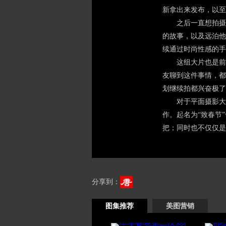
新拿出来发布，以至
之后一直想拍摄关
的故事，以及远泊他
续通过时尚性感的手
这组大片也是前后
友聊到这件事情，都
划继续拍都兴奋极了
对于平面摄影大片
作。起名为“致春节
把；同时也不仅仅是
分享到：
图集推荐
美图营销