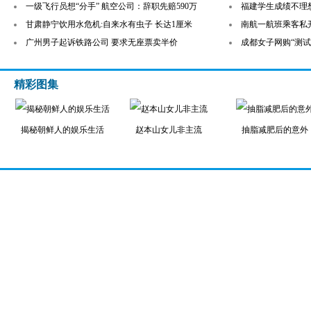
一级飞行员想“分手” 航空公司：辞职先赔590万
福建学生成绩不理
甘肃静宁饮用水危机:自来水有虫子 长达1厘米
南航一航班乘客私开
广州男子起诉铁路公司 要求无座票卖半价
成都女子网购“测试
精彩图集
揭秘朝鲜人的娱乐生活
赵本山女儿非主流
抽脂减肥后的意外