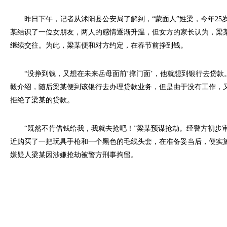
昨日下午，记者从沭阳县公安局了解到，“蒙面人”姓梁，今年25
某结识了一位女朋友，两人的感情逐渐升温，但女方的家长认为，梁
继续交往。为此，梁某便和对方约定，在春节前挣到钱。
“没挣到钱，又想在未来岳母面前‘撑门面’，他就想到银行去贷款
毅介绍，随后梁某便到该银行去办理贷款业务，但是由于没有工作，
拒绝了梁某的贷款。
“既然不肯借钱给我，我就去抢吧！”梁某预谋抢劫。经警方初步
近购买了一把玩具手枪和一个黑色的毛线头套，在准备妥当后，便实
嫌疑人梁某因涉嫌抢劫被警方刑事拘留。