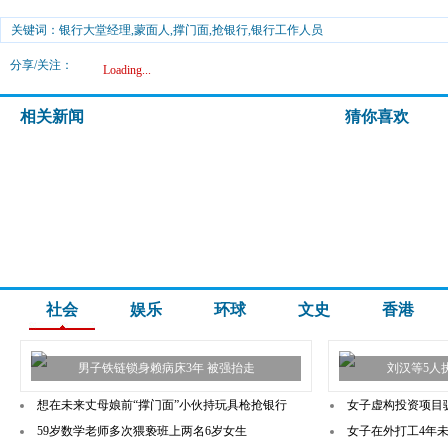
关键词：银行大堂经理,蒙面人,撑门面,抢银行,银行工作人员
分享/关注：
Loading...
相关新闻
猜你喜欢
社会
娱乐
环球
文史
香港
男子铁链锁身赖病床3年 被强抬走
刘汉等5人
想在未来丈母娘前“撑门面”小伙持玩具枪抢银行
女子虚构投资项目骗取
59岁数学老师多次猥亵班上两名6岁女生
女子在外打工4年未