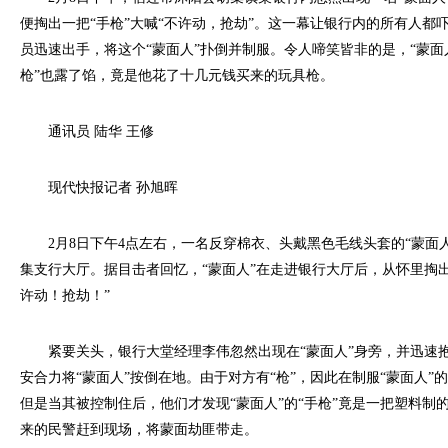
便掏出一把“手枪”大喊“不许动，抢劫”。这一幕让银行内的所有人都
员迅速出手，将这个“蒙面人”扑倒并制服。令人啼笑皆非的是，“蒙面
枪”也露了馅，竟是他花了十几元钱买来的玩具枪。
通讯员 陆华 王修
现代快报记者 孙旭晖
2月8日下午4点左右，一名反穿棉衣、头戴黑色毛线头套的“蒙面人
集支行大厅。据目击者回忆，“蒙面人”在走进银行大厅后，从怀里掏出
许动！抢劫！”
紧要关头，银行大堂经理李伟忽然出现在“蒙面人”身旁，并迅速
安合力将“蒙面人”按倒在地。由于对方有“枪”，因此在制服“蒙面人”
但是当其被控制住后，他们才发现“蒙面人”的“手枪”竟是一把塑料制
来的民警赶到现场，将蒙面劫匪带走。