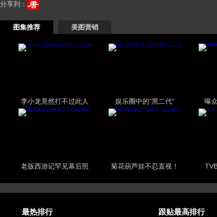
分享到：
图集推荐
美图营销
李小龙竟然打不过此人
娱乐圈中的“黑二代”
曝
老版西游记罕见幕后照
菊花葫芦娃不忍直视！
TV
最热排行
跟贴最高排行