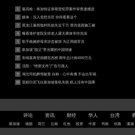
1
最高检：将加快证券期货犯罪案件审查逮捕进
度
2
媒体：没入党想当官 你得看看这个
3
黑龙江暴雨致村民损失近千万 泄洪道因施工被
堵
4
曝香港护老院安排老人露天裸体等待洗澡
5
歌手曲婉婷母亲涉贪被抓 为正局级官员
6
新加坡“国父”李光耀的中国情缘
7
朱镕基再登捐赠百杰榜 两年总计捐4000万元
8
沈阳：“绝密文件”广告引路人
9
湖北司机醉驾被查 自称：心中有佛 不会出车祸
(图)
10
亚航印尼飞往新加坡客机失联 机上没有中国乘
客
评论
资讯
财经
华人
台湾
新加坡
德国
荷兰
云南
红色
投资
中原
书画
丝路
潇湘