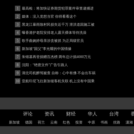
1
最高检：将加快证券期货犯罪案件审查逮捕进
度
2
媒体：没入党想当官 你得看看这个
3
黑龙江暴雨致村民损失近千万 泄洪道因施工被
堵
4
曝香港护老院安排老人露天裸体等待洗澡
5
歌手曲婉婷母亲涉贪被抓 为正局级官员
6
新加坡“国父”李光耀的中国情缘
7
朱镕基再登捐赠百杰榜 两年总计捐4000万元
8
沈阳：“绝密文件”广告引路人
9
湖北司机醉驾被查 自称：心中有佛 不会出车祸
(图)
10
亚航印尼飞往新加坡客机失联 机上没有中国乘
客
评论
资讯
财经
华人
台湾
新加坡
德国
荷兰
云南
红色
投资
中原
书画
丝路
潇湘