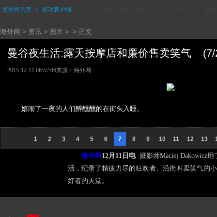
海外网首页
｜
移动客户端
评论
资讯
财经
华人
台湾
香港
城市
海外网
>
资讯
>
图片
> > 正文
曼谷夜生活:露天按摩店和廉价售卖笑气 (7/2
2015-12-11 06:57:06
来源：海外网
嬉闹了一夜的人们醉醺醺的在街头入睡。
1
2
3
4
5
6
7
8
9
10
11
12
13
海外网
12月11日电
摄影师Maciej Dako
活，纪录了精疲力尽的狂欢者、沿街叫卖笑气的小
好者的天堂。