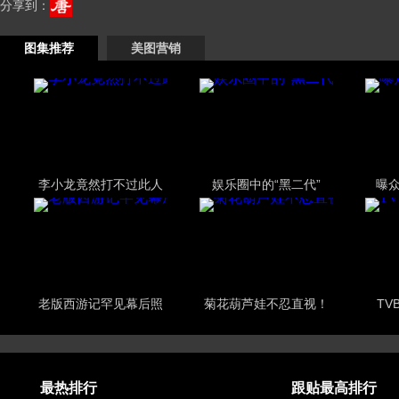
分享到：
图集推荐
美图营销
李小龙竟然打不过此人
娱乐圈中的“黑二代”
曝
老版西游记罕见幕后照
菊花葫芦娃不忍直视！
TV
最热排行
跟贴最高排行