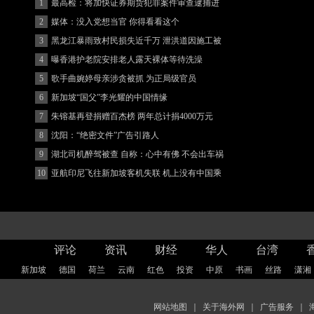
1
最高检：将加快证券期货犯罪案件审查逮捕进
度
2
媒体：没入党想当官 你得看看这个
3
黑龙江暴雨致村民损失近千万 泄洪道因施工被
堵
4
曝香港护老院安排老人露天裸体等待洗澡
5
歌手曲婉婷母亲涉贪被抓 为正局级官员
6
新加坡“国父”李光耀的中国情缘
7
朱镕基再登捐赠百杰榜 两年总计捐4000万元
8
沈阳：“绝密文件”广告引路人
9
湖北司机醉驾被查 自称：心中有佛 不会出车祸
(图)
10
亚航印尼飞往新加坡客机失联 机上没有中国乘
客
评论
资讯
财经
华人
台湾
新加坡
德国
荷兰
云南
红色
投资
中原
书画
丝路
潇湘
网站地图
｜
关于海外网
｜
广告服务
｜