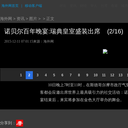
海外网首页
｜
移动客户端
评论
资讯
财经
华人
台湾
香港
城市
海外网
>
资讯
>
图片
> > 正文
诺贝尔百年晚宴:瑞典皇室盛装出席 (2/16)
2015-12-11 07:01:15
来源：海外网
1
2
3
4
5
6
7
8
9
10
11
12
13
10日晚上7时至11时，在斯德哥尔摩市政厅气势
客都会应邀出席世界上最具吸引力的社交活动：诺
宴结束后，来宾将参加在金色大厅举办的舞会。
分享到：