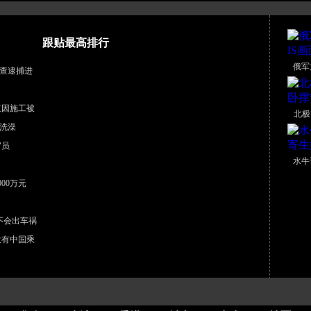
跟贴最高排行
俄军
查逮捕进
道因施工被
北极
洗澡
官员
水牛
00万元
不会出车祸
没有中国乘