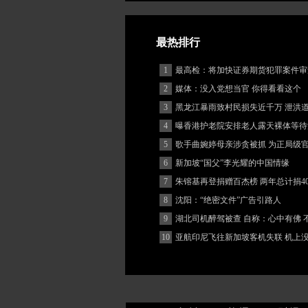
最热排行
1
最高检：将加快证券期货犯罪案件审
度
2
媒体：没入党想当官 你得看看这个
3
黑龙江暴雨致村民损失近千万 泄洪
堵
4
曝香港护老院安排老人露天裸体等待
5
歌手曲婉婷母亲涉贪被抓 为正局级
6
新加坡“国父”李光耀的中国情缘
7
朱镕基再登捐赠百杰榜 两年总计捐40
8
沈阳：“绝密文件”广告引路人
9
湖北司机醉驾被查 自称：心中有佛 
(图)
10
亚航印尼飞往新加坡客机失联 机上
客