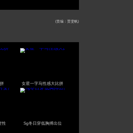
(责编：贾雯帆)
拼
女星一字马性感大比拼
变性
Sg冬日穿低胸搏出位