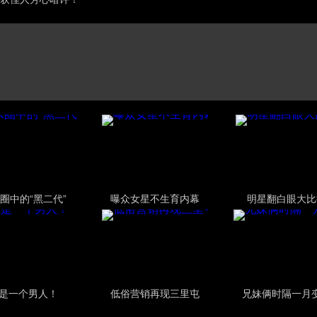
圈中的“黑二代”
曝众女星不生育内幕
明星翻白眼大比
是一个男人！
低俗营销再现三里屯
兄妹俩时隔一月