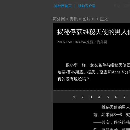
海外网首页
｜
移动客户端
评论
资
海外网
>
资讯
>
图片
> > 正文
揭秘俘获维秘天使的男人们 (
2015-12-09 16:43:42
来源：海外网
跟小李一样，女友名单与维秘天使团高
哈蒂-普林斯露。据悉，骚当和Anna
真的没有尴尬吗？
1
2
3
4
5
6
7
维秘天使的男人们
范儿姐带你8一8，
——其实，俘获维秘
你，就是王子，就能