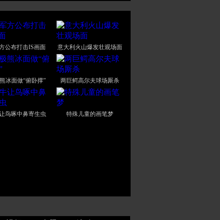
方公布打击IS画面
意大利火山爆发壮观场面
熊冰面做“俯卧撑”
两巨鳄高尔夫球场厮杀
让鸟啄中鼻寄生虫
特殊儿童的画笔梦