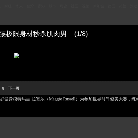
讯
财经
华人
台湾
香港
城市
历史
社区
视频
新加坡
德国
荷兰
滚动
极限身材秒杀肌肉男 (1/8)
8
下一页
身模特玛吉·拉塞尔（Maggie Russell）为参加世界时尚健美大赛，