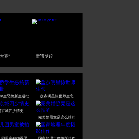
大赛"
童话梦碎
学生恶搞新生遭批
盘点明星惊世师生恋
揭京城四少情史
完美婚照竟是这么拍的
儿园男童被拍裸照
国家地理年度摄影佳作