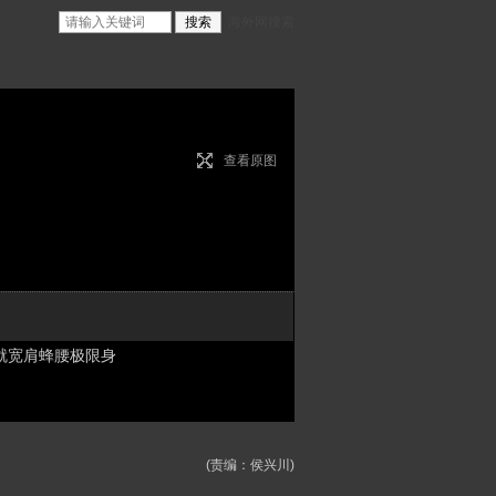
海外网搜索
查看原图
练就宽肩蜂腰极限身
(责编：侯兴川)