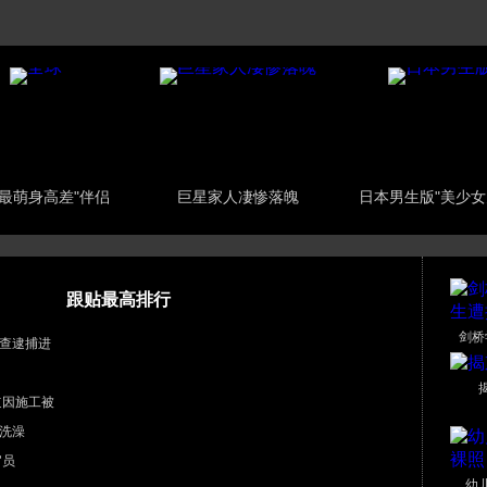
"最萌身高差"伴侣
巨星家人凄惨落魄
日本男生版"美少女
跟贴最高排行
剑桥
查逮捕进
道因施工被
洗澡
官员
幼