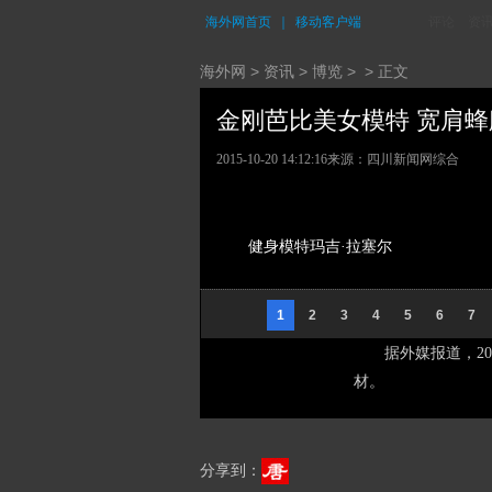
海外网首页
｜
移动客户端
评论
资
海外网
>
资讯
>
博览
> > 正文
金刚芭比美女模特 宽肩蜂腰
2015-10-20 14:12:16
来源：四川新闻网综合
健身模特玛吉·拉塞尔
1
2
3
4
5
6
7
据外媒报道，20岁健
材。
分享到：