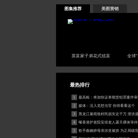
图集推荐
美图营销
英富家子弟花式炫富
全球
最热排行
1
最高检：将加快证券期货犯罪案件审
度
2
媒体：没入党想当官 你得看看这个
3
黑龙江暴雨致村民损失近千万 泄洪
堵
4
曝香港护老院安排老人露天裸体等待
5
歌手曲婉婷母亲涉贪被抓 为正局级