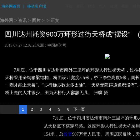
海外网首页
｜
移动客户端
评论
资讯
财经
华人
台湾
香港
城市
海外网
>
资讯
>
图片
> > 正文
四川达州耗资900万环形过街天桥成“摆设” (1
2015-07-27 12:02:23
来源：中国新闻网
7月底，位于四川省达州市南外三里坪的环形人行过街天桥，过往
天桥采用全钢箱梁结构，桥面设计宽度3.5米，桥下净空高度5米，周长1
一圈才能上天桥”、“步行梯步数太多太陡”、“天桥无障碍通道都没有
桥上走的人才很少。图为天桥行人寥寥无几。 张骥 摄
1
2
3
4
5
6
下一页
7月底，位于四川省达州市南外三里坪的环形人
从天桥底下横穿马路。这座环形人行过街天桥采用
154米，总
投资
907万元人民币。周围居民反映，天