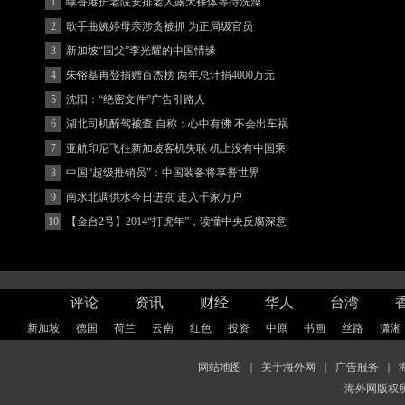
1
曝香港护老院安排老人露天裸体等待洗澡
2
歌手曲婉婷母亲涉贪被抓 为正局级官员
3
新加坡“国父”李光耀的中国情缘
4
朱镕基再登捐赠百杰榜 两年总计捐4000万元
5
沈阳：“绝密文件”广告引路人
6
湖北司机醉驾被查 自称：心中有佛 不会出车祸
(图)
7
亚航印尼飞往新加坡客机失联 机上没有中国乘
客
8
中国“超级推销员”：中国装备将享誉世界
9
南水北调供水今日进京 走入千家万户
10
【金台2号】2014“打虎年”，读懂中央反腐深意
评论
资讯
财经
华人
台湾
新加坡
德国
荷兰
云南
红色
投资
中原
书画
丝路
潇湘
网站地图
｜
关于海外网
｜
广告服务
｜
海外网版权