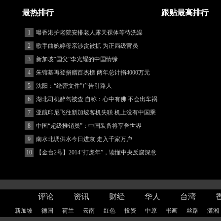
最热排行
跟贴最高排行
1
曝香港护老院安排老人露天裸体等待洗澡
2
歌手曲婉婷母亲涉贪被抓 为正局级官员
3
新加坡“国父”李光耀的中国情缘
4
朱镕基再登捐赠百杰榜 两年总计捐4000万元
5
沈阳：“绝密文件”广告引路人
6
湖北司机醉驾被查 自称：心中有佛 不会出车祸
(图)
7
亚航印尼飞往新加坡客机失联 机上没有中国乘
客
8
中国“超级推销员”：中国装备将享誉世界
9
南水北调供水今日进京 走入千家万户
10
【金台2号】2014“打虎年”，读懂中央反腐深意
评论
资讯
财经
华人
台湾
新加坡
德国
荷兰
云南
红色
投资
中原
书画
丝路
潇湘