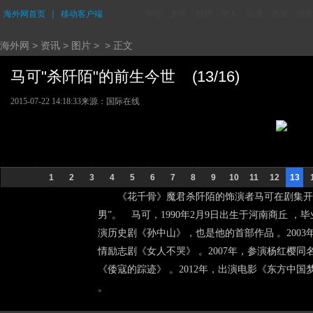
海外网首页
｜
移动客户端
评论
资讯
财经
华人
台湾
香港
城市
海外网
>
资讯
>
图片
> > 正文
马可"杀阡陌"的前生今世 (13/16)
2015-07-22 14:18:33
来源：国际在线
1
2
3
4
5
6
7
8
9
10
11
12
13
《花千骨》魔君杀阡陌的饰演者马可在剧集开
男”。 马可，1990年2月9日出生于河南商丘 ，
演历史剧《孙中山》，也是他的首部作品 。2003
情励志剧《女人不哭》 。2007年，参演杨红樱同
《倭寇的踪迹》 。2012年，出演电影《东方中国
。