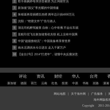
2
歌手曲婉婷母亲涉贪被抓 为正局级官员
3
新加坡“国父”李光耀的中国情缘
4
朱镕基再登捐赠百杰榜 两年总计捐4000万元
5
沈阳：“绝密文件”广告引路人
6
湖北司机醉驾被查 自称：心中有佛 不会出车祸
(图)
7
亚航印尼飞往新加坡客机失联 机上没有中国乘
客
8
中国“超级推销员”：中国装备将享誉世界
9
南水北调供水今日进京 走入千家万户
10
【金台2号】2014“打虎年”，读懂中央反腐深意
评论
资讯
财经
华人
台湾
新加坡
德国
荷兰
云南
红色
投资
中原
书画
丝路
潇湘
网站地图
｜
关于海外网
｜
广告服务
｜
海外网版权
Copyright
2011-2014 