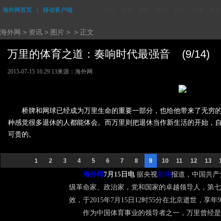
海外网首页
｜
移动客户端
评论
资讯
财经
华人
台湾
香港
城市
海外网
>
资讯
>
图片
> > 正文
万里的体育之道：奏响时代最强音 (9/14)
2015-07-15 16:29:13
来源：海外网
桥牌和网球已经成为万里生命的重要一部分，也给他带来了无穷
种感觉很多退休的人都能体会。而万里则把退休当作新生活的开始，
可贵的。
1
2
3
4
5
6
7
8
9
10
11
12
13
海外网
7月15日电
据央视
新闻
报道，中国共产
级革命家、政治家，党和国家的卓越领导人，第七
效，于2015年7月15日12时55分在北京逝世，享年
作为中国体育事业的领导者之一，万里曾经是